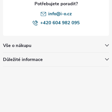
t
í
info@i-o.cz
+420 604 982 095
Vše o nákupu
Důležité informace