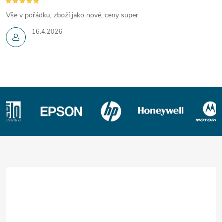
u
Vše v pořádku, zboží jako nové, ceny super
16.4.2026
Z
á
p
a