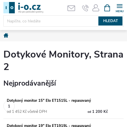
Přejít
NÁKUPNÍ
KOŠÍK
na
obsah
HLEDAT
Domů
Dotykové Monitory
, Strana
2
Nejprodávanější
Dotykový monitor 15" Elo ET1515L - repasovaný
od 1 452 Kč včetně DPH
1 200 Kč
od
Dotykový monitor 19" Elo ET1919L - repasovaný