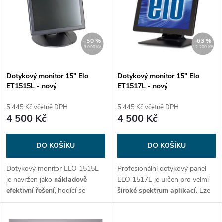
e
p
n
i
–50 %
–63 %
9 000 Kč
12 200 Kč
í
s
p
Dotykový monitor 15" Elo
Dotykový monitor 15" Elo
ET1515L - nový
ET1517L - nový
p
r
5 445 Kč včetně DPH
5 445 Kč včetně DPH
r
4 500 Kč
4 500 Kč
o
o
DO KOŠÍKU
DO KOŠÍKU
d
d
Dotykový monitor ELO 1515L
Profesionální dotykový panel
u
je navržen jako
nákladově
ELO 1517L je určen pro velmi
u
efektivní řešení
, hodící se
široké spektrum aplikací
. Lze
k
například pro pokladní systémy.
jej použít v pokladních
k
Na pracovišti oceníte především
systémech, samoobslužných