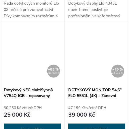
Řada dotykových monitorů Elo
Dotykový displej Elo 4343L
03 určená pro zdravotnictví.
open-frame poskytuje
Díky kompaktním rozměrům a
profesionální velkoformátový
čistému designu pro snadnou
42,5palcový displej s rozlišením
integraci se monitory řady 03
Full HD v elegantním a tenkém
dobře hodí pro aplikace v
provedení o velikosti 2,6 palce
místech prodeje, informačních
(66 mm). Sklo dotykového
místech, pro nápisy a v
displeje je vyrobeno a
pohostinství. Řada 03 navíc
testováno tak, aby poskytovalo
splňuje požadavky normy
robustní odolnost proti nárazu,
IEC60601-1 4. vydání a má
protože splňuje požadavky
–88 %
–46 %
certifikaci IP54 pro instalace ve
UL60950 na odolnost proti
211 000 Kč
72 830 Kč
zdravotnictví.
pádu a IK06.
Dotykový NEC MultiSync®
DOTYKOVÝ MONITOR 54,6"
V754Q IGB - repasovaný
ELO 5551L (4K) - Zánovní
30 250 Kč včetně DPH
47 190 Kč včetně DPH
25 000 Kč
39 000 Kč