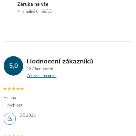
í
í
Záruka na vše
poskytuje vyšší citlivost na
Minimálně 6 měsíců
p
dotyk a jas ve velkém
55palcovém formátu.
r
v
k
Hodnocení zákazníků
y
5,0
187 hodnocení
v
Zobrazit recenze
ý
p
+ cena
+ rychlost
i
5.5.2026
s