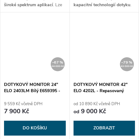
široké spektrum aplikací
. Lze
kapacitní technologií dotyku
.
jej použít v pokladních
ELO 2702L
je určený především
systémech, samoobslužných
do
kanceláří
. Funguje jako
informačních systémech nebo
stolní monitor
, nebo může bát
servisních systémech, kde je
přichycen na stěnu
pomocí
možné využít dotykovou
držáku VESA standart. Na
obrazovku. Hodí se tak
připojení monitoru
ELO 2702L
například v menších
slouží zabudovaný
VGA
nebo
obchodech, hotelech,
HDMI
port. Dotyková plocha je
–67 %
–79 %
restauracích, ale i v lékárnách či
k monitoru připojená přes
USB
24 000 Kč
43 500 Kč
nemocnicích.
port.
DOTYKOVÝ MONITOR 24"
DOTYKOVÝ MONITOR 42"
ELO 2403LM Bílý E659395 -
ELO 4202L - Repasovaný
Nový
9 559 Kč včetně DPH
od 10 890 Kč včetně DPH
7 900 Kč
9 000 Kč
od
DO KOŠÍKU
ZOBRAZIT