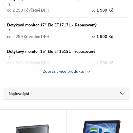
od 2 299 Kč včetně DPH
1 900 Kč
od
Dotykový monitor 17" Elo ET1717L - Repasovaný
od 2 299 Kč včetně DPH
1 900 Kč
od
Dotykový monitor 15" Elo ET1519L - repasovaný
od 1 815 Kč včetně DPH
1 500 Kč
od
Zobrazit více produktů
Ř
Nejlevnější
a
Nejdražší
V
Nejprodávanější
z
ý
Abecedně