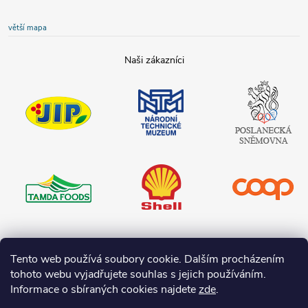
větší mapa
JIP
Národní
Poslanecká
technické
sněmovna
muzeum
České
republiky
Tamda foods
Shell
COOP
Teta drogerie
Tento web používá soubory cookie. Dalším procházením
tohoto webu vyjadřujete souhlas s jejich používáním.
Informace o sbíraných cookies najdete
zde
.