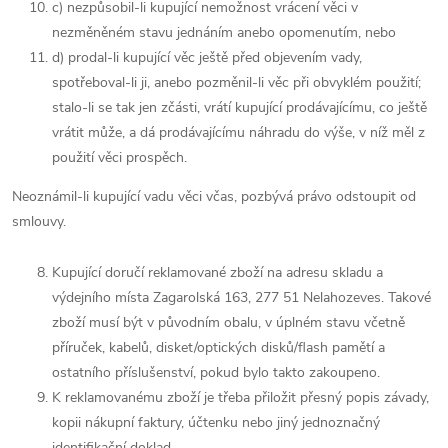
c) nezpůsobil-li kupující nemožnost vrácení věci v
nezměněném stavu jednáním anebo opomenutím, nebo
d) prodal-li kupující věc ještě před objevením vady,
spotřeboval-li ji, anebo pozměnil-li věc při obvyklém použití;
stalo-li se tak jen zčásti, vrátí kupující prodávajícímu, co ještě
vrátit může, a dá prodávajícímu náhradu do výše, v níž měl z
použití věci prospěch.
Neoznámil-li kupující vadu věci včas, pozbývá právo odstoupit od
smlouvy.
Kupující doručí reklamované zboží na adresu skladu a
výdejního místa Zagarolská 163, 277 51 Nelahozeves. Takové
zboží musí být v původním obalu, v úplném stavu včetně
příruček, kabelů, disket/optických disků/flash pamětí a
ostatního příslušenství, pokud bylo takto zakoupeno.
K reklamovanému zboží je třeba přiložit přesný popis závady,
kopii nákupní faktury, účtenku nebo jiný jednoznačný
identifikační doklad.