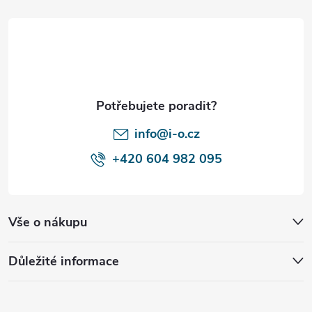
p
a
t
í
info@i-o.cz
+420 604 982 095
Vše o nákupu
Důležité informace