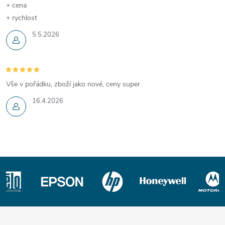
+ cena
+ rychlost
5.5.2026
Vše v pořádku, zboží jako nové, ceny super
16.4.2026
Z
á