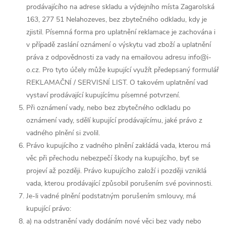
prodávajícího na adrese skladu a výdejního místa Zagarolská
163, 277 51 Nelahozeves, bez zbytečného odkladu, kdy je
zjistil. Písemná forma pro uplatnění reklamace je zachována i
v případě zaslání oznámení o výskytu vad zboží a uplatnění
práva z odpovědnosti za vady na emailovou adresu info@i-
o.cz. Pro tyto účely může kupující využít předepsaný formulář
REKLAMAČNÍ / SERVISNÍ LIST. O takovém uplatnění vad
vystaví prodávající kupujícímu písemné potvrzení.
Při oznámení vady, nebo bez zbytečného odkladu po
oznámení vady, sdělí kupující prodávajícímu, jaké právo z
vadného plnění si zvolil.
Právo kupujícího z vadného plnění zakládá vada, kterou má
věc při přechodu nebezpečí škody na kupujícího, byť se
projeví až později. Právo kupujícího založí i později vzniklá
vada, kterou prodávající způsobil porušením své povinnosti.
Je-li vadné plnění podstatným porušením smlouvy, má
kupující právo:
a) na odstranění vady dodáním nové věci bez vady nebo