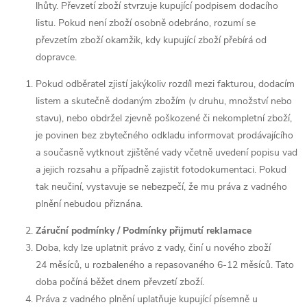
lhůty. Převzetí zboží stvrzuje kupující podpisem dodacího
listu. Pokud není zboží osobně odebráno, rozumí se
převzetím zboží okamžik, kdy kupující zboží přebírá od
dopravce.
Pokud odběratel zjistí jakýkoliv rozdíl mezi fakturou, dodacím
listem a skutečně dodaným zbožím (v druhu, množství nebo
stavu), nebo obdržel zjevně poškozené či nekompletní zboží,
je povinen bez zbytečného odkladu informovat prodávajícího
a současně vytknout zjištěné vady včetně uvedení popisu vad
a jejich rozsahu a případně zajistit fotodokumentaci. Pokud
tak neučiní, vystavuje se nebezpečí, že mu práva z vadného
plnění nebudou přiznána.
Záruční podmínky / Podmínky přijmutí reklamace
Doba, kdy lze uplatnit právo z vady, činí u nového zboží
24 měsíců, u rozbaleného a repasovaného 6-12 měsíců. Tato
doba počíná běžet dnem převzetí zboží.
Práva z vadného plnění uplatňuje kupující písemně u