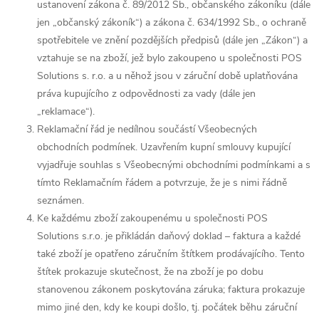
ustanovení zákona č. 89/2012 Sb., občanského zákoníku (dále
jen „občanský zákoník“) a zákona č. 634/1992 Sb., o ochraně
spotřebitele ve znění pozdějších předpisů (dále jen „Zákon“) a
vztahuje se na zboží, jež bylo zakoupeno u společnosti POS
Solutions s. r.o. a u něhož jsou v záruční době uplatňována
práva kupujícího z odpovědnosti za vady (dále jen
„reklamace“).
Reklamační řád je nedílnou součástí Všeobecných
obchodních podmínek. Uzavřením kupní smlouvy kupující
vyjadřuje souhlas s Všeobecnými obchodními podmínkami a s
tímto Reklamačním řádem a potvrzuje, že je s nimi řádně
seznámen.
Ke každému zboží zakoupenému u společnosti POS
Solutions s.r.o. je přikládán daňový doklad –⁠ faktura a každé
také zboží je opatřeno záručním štítkem prodávajícího. Tento
štítek prokazuje skutečnost, že na zboží je po dobu
stanovenou zákonem poskytována záruka; faktura prokazuje
mimo jiné den, kdy ke koupi došlo, tj. počátek běhu záruční