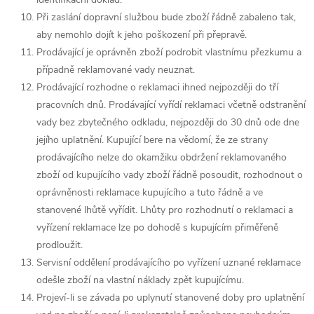
Při zaslání dopravní službou bude zboží řádně zabaleno tak,
aby nemohlo dojít k jeho poškození při přepravě.
Prodávající je oprávněn zboží podrobit vlastnímu přezkumu a
případně reklamované vady neuznat.
Prodávající rozhodne o reklamaci ihned nejpozději do tří
pracovních dnů. Prodávající vyřídí reklamaci včetně odstranění
vady bez zbytečného odkladu, nejpozději do 30 dnů ode dne
jejího uplatnění. Kupující bere na vědomí, že ze strany
prodávajícího nelze do okamžiku obdržení reklamovaného
zboží od kupujícího vady zboží řádně posoudit, rozhodnout o
oprávněnosti reklamace kupujícího a tuto řádně a ve
stanovené lhůtě vyřídit. Lhůty pro rozhodnutí o reklamaci a
vyřízení reklamace lze po dohodě s kupujícím přiměřeně
prodloužit.
Servisní oddělení prodávajícího po vyřízení uznané reklamace
odešle zboží na vlastní náklady zpět kupujícímu.
Projeví-li se závada po uplynutí stanovené doby pro uplatnění