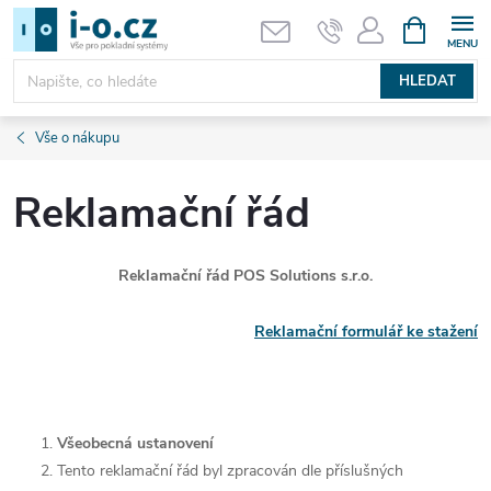
Přejít
NÁKUPNÍ
KOŠÍK
na
obsah
HLEDAT
Vše o nákupu
Reklamační řád
Reklamační řád POS Solutions s.r.o.
Reklamační formulář ke stažení
Všeobecná ustanovení
Tento reklamační řád byl zpracován dle příslušných