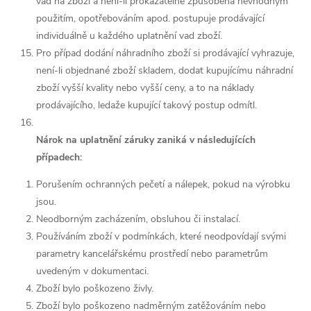
vad na zboží a není-li prokazatelně způsobena nevhodným
použitím, opotřebováním apod. postupuje prodávající
individuálně u každého uplatnění vad zboží.
Pro případ dodání náhradního zboží si prodávající vyhrazuje,
není-li objednané zboží skladem, dodat kupujícímu náhradní
zboží vyšší kvality nebo vyšší ceny, a to na náklady
prodávajícího, ledaže kupující takový postup odmítl.
Nárok na uplatnění záruky zaniká v následujících
případech:
Porušením ochranných pečetí a nálepek, pokud na výrobku
jsou.
Neodborným zacházením, obsluhou či instalací.
Používáním zboží v podmínkách, které neodpovídají svými
parametry kancelářskému prostředí nebo parametrům
uvedeným v dokumentaci.
Zboží bylo poškozeno živly.
Zboží bylo poškozeno nadměrným zatěžováním nebo