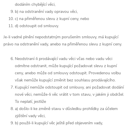
dodáním chybějící věci,
b) na odstranění vady opravou věci,
c) na přiměřenou slevu z kupní ceny, nebo
d) odstoupit od smlouvy.
Je-li vadné plnění nepodstatným porušením smlouvy, má kupující
právo na odstranění vady, anebo na přiměřenou slevu z kupní ceny.
Neodstraní-li prodávající vadu věci včas nebo vadu věci
odmítne odstranit, může kupující požadovat slevu z kupní
ceny, anebo může od smlouvy odstoupit. Provedenou volbu
však nemůže kupující změnit bez souhlasu prodávajícího.
Kupující nemůže odstoupit od smlouvy, ani požadovat dodání
nové věci, nemůže-li věc vrátit v tom stavu, v jakém ji obdržel.
To neplatí, jestliže
a) došlo-li ke změně stavu v důsledku prohlídky za účelem
zjištění vady věci,
b) použil-li kupující věc ještě před objevením vady,