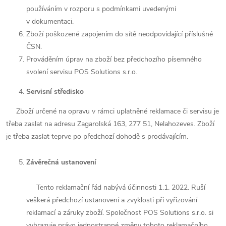
používáním v rozporu s podmínkami uvedenými
v dokumentaci.
Zboží poškozené zapojením do sítě neodpovídající příslušné
ČSN.
Prováděním úprav na zboží bez předchozího písemného
svolení servisu POS Solutions s.r.o.
Servisní středisko
Zboží určené na opravu v rámci uplatněné reklamace či servisu je
třeba zaslat na adresu Zagarolská 163, 277 51, Nelahozeves. Zboží
je třeba zaslat teprve po předchozí dohodě s prodávajícím.
Závěrečná ustanovení
Tento reklamační řád nabývá účinnosti 1.1. 2022. Ruší
veškerá předchozí ustanovení a zvyklosti při vyřizování
reklamací a záruky zboží. Společnost POS Solutions s.r.o. si
vyhrazuje právo jednostranné změny tohoto reklamačního