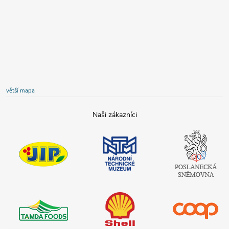
větší mapa
JIP
Národní
Poslanecká
technické
sněmovna
muzeum
České
republiky
Tamda foods
Shell
COOP