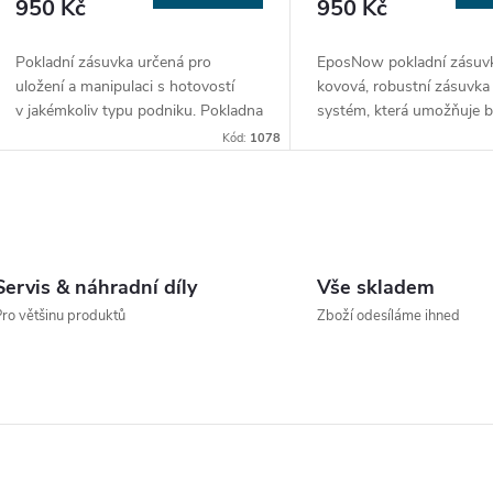
950 Kč
950 Kč
Pokladní zásuvka určená pro
EposNow pokladní zásuvk
uložení a manipulaci s hotovostí
kovová, robustní zásuvk
v jakémkoliv typu podniku. Pokladna
systém, která umožňuje 
je navržena tak, aby bylo možné
uložení hotovosti a nabízí
Kód:
1078
bezproblémově vyjmout mincovník i
přihrádky na bankovky a 
pořadač bankovek. Zásuvka se dá
mince.
Zásuvka se snadno
otevřít jak mechanicky, klíčkem, tak
s běžnou tiskárnou účtene
O
elektronicky z pokladny nebo
aktivuje automatické otevř
počítače. Obsahuje oddělený
ji otevřít také klíčem.
v
prostor pro ukládání velkých částek
Servis & náhradní díly
Vše skladem
nebo účtenek.
Bezpečnost vaší
ro většinu produktů
Zboží odesíláme ihned
hotovosti
zajišťuje vysoká
á
mechanická odolnost celého
zařízení.
d
a