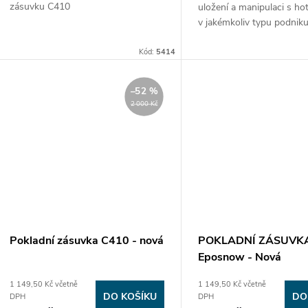
d
zásuvku C410
uložení a manipulaci s ho
k
v jakémkoliv typu podnik
u
je navržena tak, aby byla
t
bezproblémově vyjmout m
Kód:
5414
k
pořadač bankovek. Zásuv
otevřít jak mechanicky – k
ů
–52 %
elektronicky z pokladny 
t
2 000 Kč
počítače. Obsahuje odděl
prostor pro ukládání velk
ů
a účtenek.
Bezpečnost va
hotovosti
zajišťuje vysok
mechanický odolnost cel
zařízení.
Pokladní zásuvka C410 - nová
POKLADNÍ ZÁSUVK
Eposnow - Nová
1 149,50 Kč včetně
1 149,50 Kč včetně
DO KOŠÍKU
DO
DPH
DPH