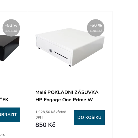
–53 %
–50 %
1 500 Kč
1 700 Kč
Malá POKLADNÍ ZÁSUVKA
AČEK
HP Engage One Prime W
L42231-001 - Nová
1 028,50 Kč včetně
OBRAZIT
DO KOŠÍKU
DPH
850 Kč
pro