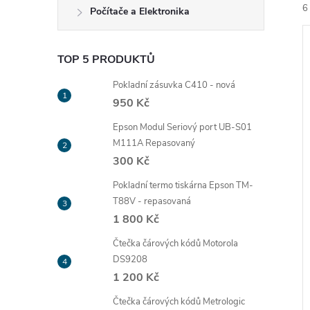
e
6
Počítače a Elektronika
l
TOP 5 PRODUKTŮ
Pokladní zásuvka C410 - nová
950 Kč
í
Epson Modul Seriový port UB-S01
i
M111A Repasovaný
300 Kč
Pokladní termo tiskárna Epson TM-
T88V - repasovaná
1 800 Kč
Čtečka čárových kódů Motorola
DS9208
1 200 Kč
Čtečka čárových kódů Metrologic