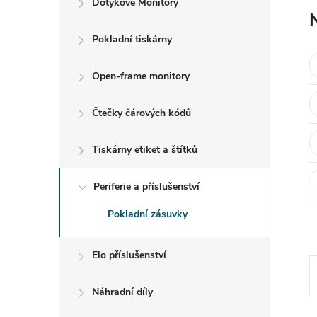
Dotykové Monitory
t
Pokladní tiskárny
r
a
Open-frame monitory
n
Čtečky čárových kódů
n
Tiskárny etiket a štítků
í
Periferie a příslušenství
Pokladní zásuvky
p
a
Elo příslušenství
n
Náhradní díly