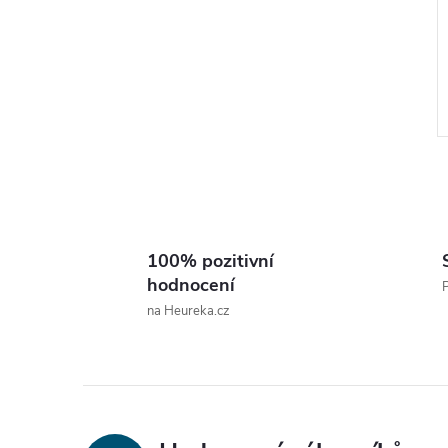
100% pozitivní
l
hodnocení
P
na Heureka.cz