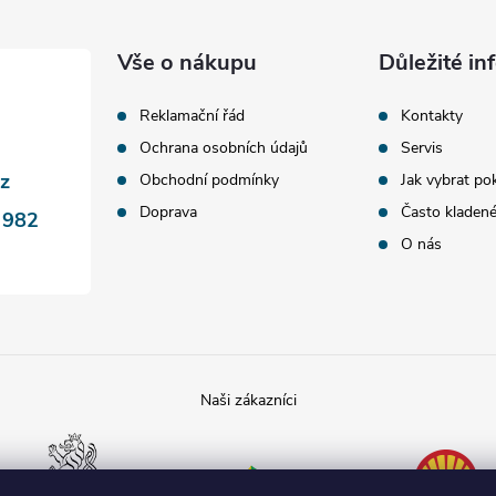
u
Vše o nákupu
Důležité i
Reklamační řád
Kontakty
Ochrana osobních údajů
Servis
cz
Obchodní podmínky
Jak vybrat po
Doprava
Často kladen
 982
O nás
Poslanecká
Tamda foods
Shell
sněmovna
České
republiky