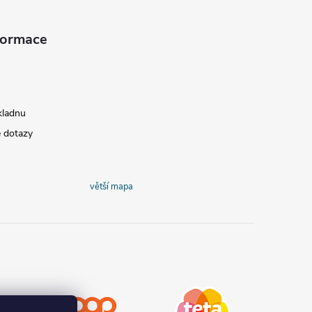
nformace
kladnu
é dotazy
větší mapa
COOP
Teta drogerie