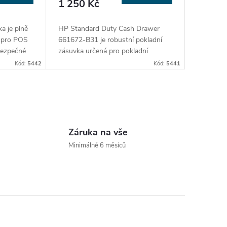
1 250 Kč
a je plně
HP Standard Duty Cash Drawer
a pro POS
661672-B31 je robustní pokladní
bezpečné
zásuvka určená pro pokladní
 4
systémy. Nabízí 4 přihrádky na
Kód:
5442
Kód:
5441
8 na
bankovky a 8 na mince, dva otvory
 propojuje
pro média a kompaktní rozměry 411
k, která
× 415 × 110 mm. Díky ocelové
ení, a lze
konstrukci je spolehlivá pro
každodenní provoz v maloobchodě
či gastronomii.
Záruka na vše
Minimálně 6 měsíců