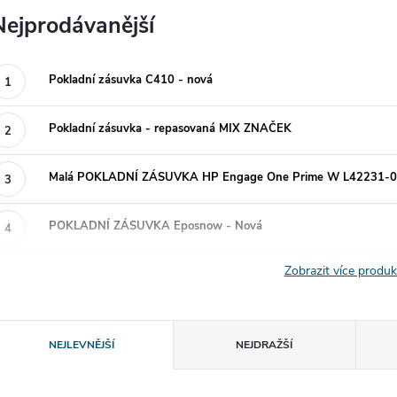
Nejprodávanější
Pokladní zásuvka C410 - nová
Pokladní zásuvka - repasovaná MIX ZNAČEK
Malá POKLADNÍ ZÁSUVKA HP Engage One Prime W L42231-0
POKLADNÍ ZÁSUVKA Eposnow - Nová
Zobrazit více produ
Ř
NEJLEVNĚJŠÍ
NEJDRAŽŠÍ
a