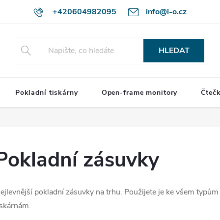
+420604982095
info@i-o.cz
HLEDAT
Pokladní tiskárny
Open-frame monitory
Čteč
Pokladní zásuvky
ejlevnější pokladní zásuvky na trhu. Použijete je ke všem typům
iskárnám.