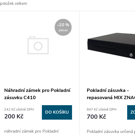
položek celkem
z
V
e
–20 %
ý
250 Kč
n
p
p
s
r
p
Náhradní zámek pro Pokladní
Pokladní zásuvka -
o
zásuvku C410
repasovaná MIX ZN
r
242 Kč včetně DPH
847 Kč včetně DPH
d
DO KOŠÍKU
Z
200 Kč
700 Kč
o
u
náhradní zámek pro Pokladní
Pokladní zásuvka určená 