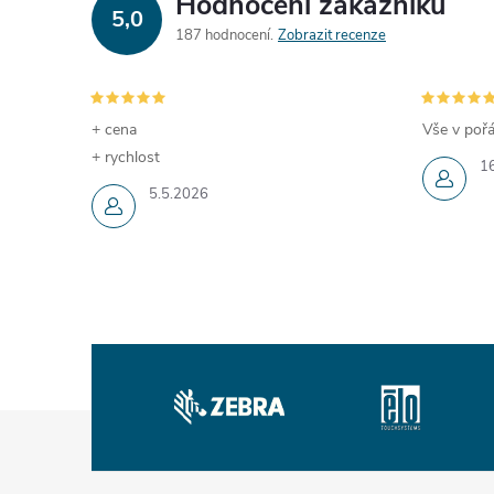
Hodnocení zákazníků
5,0
187 hodnocení
Zobrazit recenze
í
r
+ cena
Vše v pořá
+ rychlost
1
5.5.2026
Z
i
á