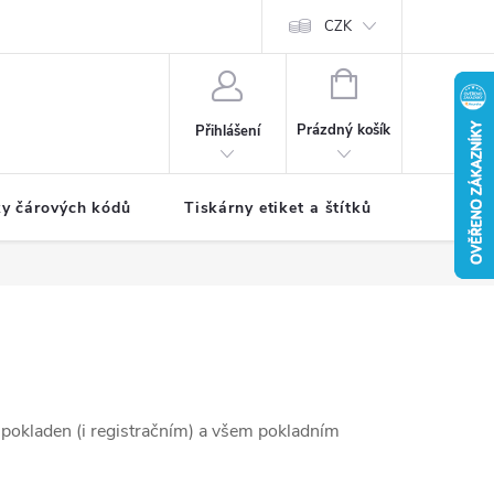
CZK
NÁKUPNÍ
KOŠÍK
Prázdný košík
Přihlášení
ky čárových kódů
Tiskárny etiket a štítků
Periferie
 pokladen (i registračním) a všem pokladním