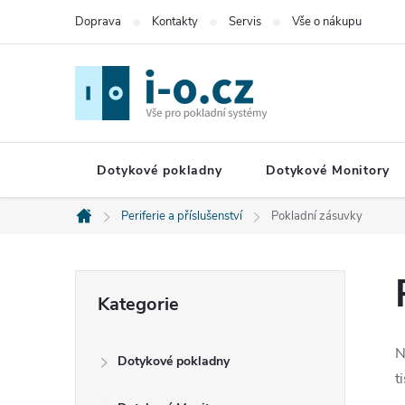
Přejít
Doprava
Kontakty
Servis
Vše o nákupu
na
obsah
Dotykové pokladny
Dotykové Monitory
Periferie a příslušenství
Pokladní zásuvky
Domů
P
Přeskočit
Kategorie
kategorie
o
N
Dotykové pokladny
s
t