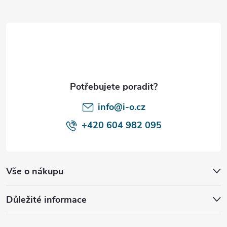
á
p
a
t
í
info@i-o.cz
+420 604 982 095
Vše o nákupu
Důležité informace