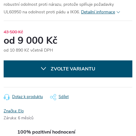
robustní odolnost proti nárazu, protože splňuje požadavky
UL60950 na odolnost proti pádu a IK06.
Detailní informace
43 500 Kč
od
9 000 Kč
od
10 890 Kč
včetně DPH
Měrná
cena:
ZVOLTE VARIANTU
Dotaz k produktu
Sdílet
Značka:
Elo
Záruka
:
6 měsíců
100% pozitivní hodnocení