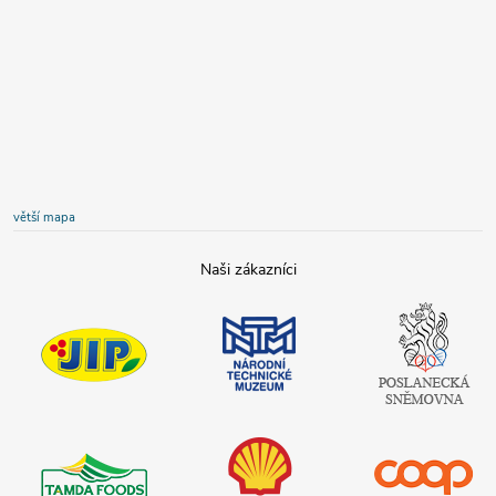
větší mapa
JIP
Národní
Poslanecká
technické
sněmovna
muzeum
České
republiky
Tamda foods
Shell
COOP