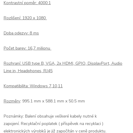
Kontrastní poměr: 4000:1
Rozlišení: 1920 x 1080
Doba odezvy: 8 ms
Počet barev: 16,7 milionu
Rozhraní:
USB type B, VGA, 2x HDMI, GPIO, DisplayPort, Audio
Line in,
Headphones, RJ45
Kompatibilita: Windows 7,10,11
Rozměry
:
995.1 mm x 588.1 mm x 50.5 mm
Poznámky: Balení obsahuje veškeré kabely nutné k
zapojení. Recyklační poplatek ( příspěvek na recyklaci )
elektronických výrobků je již započítán v ceně produktu.