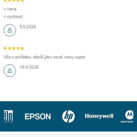
+ cena
+ rychlost
5.5.2026
Vše v pořádku, zboží jako nové, ceny super
16.4.2026
Z