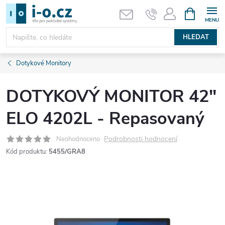
Přejít
NÁKUPNÍ
KOŠÍK
na
obsah
HLEDAT
Dotykové Monitory
DOTYKOVÝ MONITOR 42"
ELO 4202L - Repasovaný
Podrobnosti hodnocení
Neohodnoceno
Kód produktu:
5455/GRA8