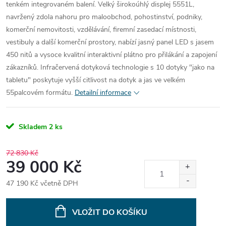
tenkém integrovaném balení. Velký širokoúhlý displej 5551L,
navržený zdola nahoru pro maloobchod, pohostinství, podniky,
komerční nemovitosti, vzdělávání, firemní zasedací místnosti,
vestibuly a další komerční prostory, nabízí jasný panel LED s jasem
450 nitů a vysoce kvalitní interaktivní plátno pro přilákání a zapojení
zákazníků. Infračervená dotyková technologie s 10 dotyky "jako na
tabletu" poskytuje vyšší citlivost na dotyk a jas ve velkém
55palcovém formátu.
Detailní informace
Skladem
2 ks
72 830 Kč
39 000 Kč
47 190 Kč včetně DPH
Měrná
cena:
VLOŽIT DO KOŠÍKU