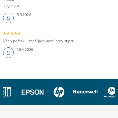
+ rychlost
5.5.2026
Vše v pořádku, zboží jako nové, ceny super
16.4.2026
Z
á