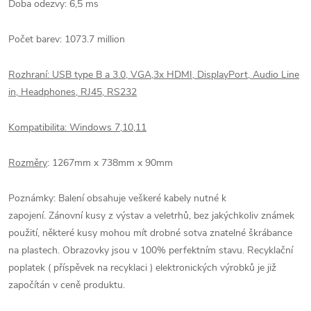
Doba odezvy: 6,5 ms
Počet barev: 1073.7 million
Rozhraní:
USB type B a 3.0, VGA,3x HDMI, DisplayPort, Audio Line
in,
Headphones, RJ45, RS232
Kompatibilita: Windows 7,10,11
Rozměry
:
1267mm x 738mm x 90mm
Poznámky: Balení obsahuje veškeré kabely nutné k
zapojení.
Zánovní kusy z výstav a veletrhů, bez jakýchkoliv známek
použití, některé kusy mohou mít drobné sotva znatelné škrábance
na plastech. Obrazovky jsou v 100% perfektním stavu.
Recyklační
poplatek ( příspěvek na recyklaci ) elektronických výrobků je již
započítán v ceně produktu.