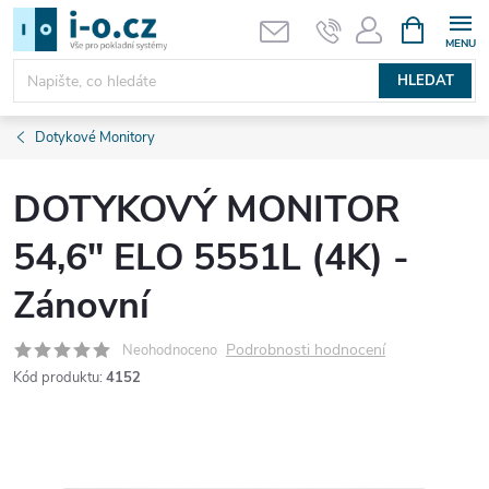
Přejít
NÁKUPNÍ
KOŠÍK
na
obsah
HLEDAT
Dotykové Monitory
DOTYKOVÝ MONITOR
54,6" ELO 5551L (4K) -
Zánovní
Podrobnosti hodnocení
Neohodnoceno
Kód produktu:
4152