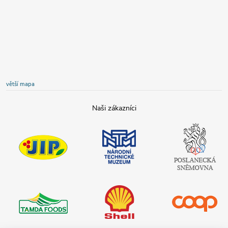
větší mapa
JIP
Národní
Poslanecká
technické
sněmovna
muzeum
České
republiky
Tamda foods
Shell
COOP