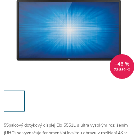
–46 %
72 830 Kč
55palcový dotykový displej Elo 5551L s ultra vysokým rozlišením
(UHD) se vyznačuje fenomenální kvalitou obrazu v rozlišení
4K
v