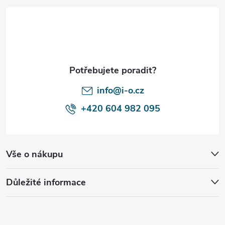
p
a
t
í
info@i-o.cz
+420 604 982 095
Vše o nákupu
Důležité informace