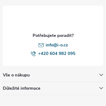
p
a
t
í
info@i-o.cz
+420 604 982 095
Vše o nákupu
Důležité informace