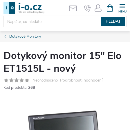
Přejít
NÁKUPNÍ
KOŠÍK
na
obsah
HLEDAT
Dotykové Monitory
Dotykový monitor 15" Elo
ET1515L - nový
Podrobnosti hodnocení
Neohodnoceno
Kód produktu:
268