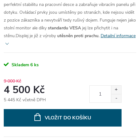
perfektní stabilitu na pracovní desce a zabraňuje vibracím panelu při
dotyku. Ovládací prvky jsou umístěny po stranách, kde nejsou vidět
z pozice zákazníka a nevytváří tedy rušivý dojem. Funguje nejen jako
stolní monitor ale díky
standardu VESA
jej lze přichytit i na
stěnu.Displej je již z výroby
utěsněn proti prachu.
Detailní informace
Skladem
6 ks
9 000 Kč
4 500 Kč
5 445 Kč včetně DPH
Měrná
cena:
VLOŽIT DO KOŠÍKU