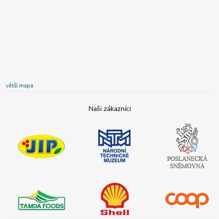
větší mapa
JIP
Národní
Poslanecká
technické
sněmovna
muzeum
České
republiky
Tamda foods
Shell
COOP