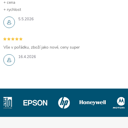
+ cena
+ rychlost
5.5.2026
Vše v pořádku, zboží jako nové, ceny super
16.4.2026
Z
á