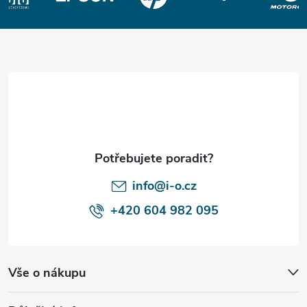
Z
á
p
a
t
í
info@i-o.cz
+420 604 982 095
Vše o nákupu