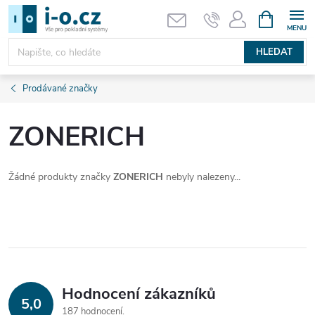
Přejít
NÁKUPNÍ
KOŠÍK
na
obsah
HLEDAT
Prodávané značky
ZONERICH
Žádné produkty značky
ZONERICH
nebyly nalezeny...
Hodnocení zákazníků
5,0
187 hodnocení