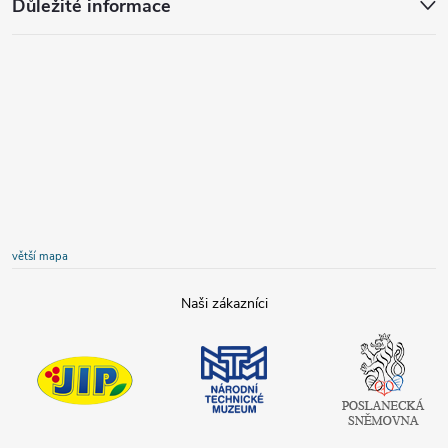
Důležité informace
větší mapa
JIP
Národní
Poslanecká
technické
sněmovna
muzeum
České
republiky
Tamda foods
Shell
COOP