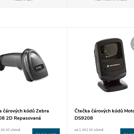
a čárových kódů Zebra
Čtečka čárových kódů Moto
8 2D Repasovaná
DS9208
,50 Kč včetně
od 1 452 Kč včetně