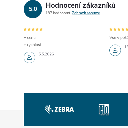
d
Hodnocení zákazníků
5,0
a
187 hodnocení
Zobrazit recenze
c
í
+ cena
Vše v pořá
+ rychlost
p
1
5.5.2026
r
v
k
y
v
Z
ý