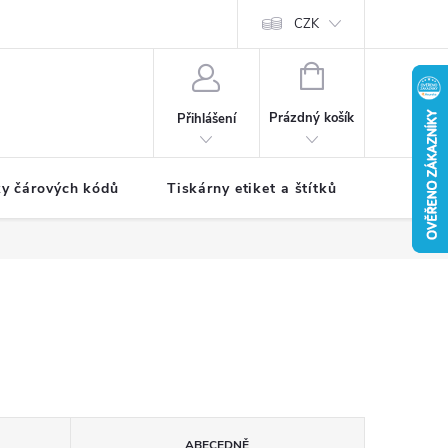
CZK
NÁKUPNÍ
KOŠÍK
Prázdný košík
Přihlášení
ky čárových kódů
Tiskárny etiket a štítků
Periferie
ABECEDNĚ