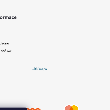
nformace
kladnu
é dotazy
větší mapa
COOP
Teta drogerie