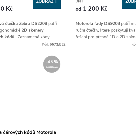
ZOBRAZIT
ZOBR
DPH
0 Kč
1 200 Kč
od
vá čtečka Zebra DS2208
patří
Motorola řady DS9208
patří me
rgonomické
2D skenery
ruční čtečky, které poskytují kval
ch kódů
.
Zaznamená kódy
řešení pro přesné 1D a 2D sním
né na papíře, ale také na
čárových kódů.
Kód:
5572/BEZ
Kó
ce mobilního telefonu,
DS9208
má připojení přes USB 
e, notebooku či tabletu.
je
odolná vůči pádu z výšky až 
–45 %
metru
.
3 500 Kč
a čárových kódů Motorola