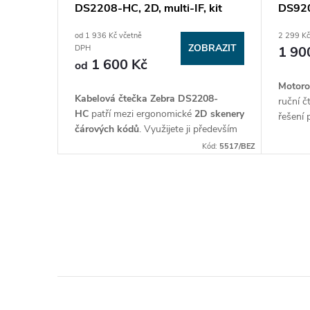
DS2208-HC, 2D, multi-IF, kit
DS920
(USB) kabel, bílá nová
od 1 936 Kč včetně
2 299 Kč
ZOBRAZIT
1 90
DPH
1 600 Kč
od
Motoro
Kabelová čtečka Zebra DS2208-
ruční č
HC
patří mezi ergonomické
2D skenery
řešení 
čárových kódů
. Využijete ji především
čárový
v oblasti
zdravotnictví
. Zaznamená
DS92
Kód:
5517/BEZ
kódy vytištěné na papíře, ale také na
je
odol
obrazovce mobilního telefonu,
metru
.
počítače, notebooku či tabletu. Oproti
O
ostatním skenerům tuto čtečku snadno
očistíte. K její údržbě můžete použít i
v
běžné
dezinfekční prostředky
.
l
á