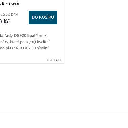
8 - nová
 včetně DPH
DO KOŠÍKU
0 Kč
la řady DS9208
patří mezi
tečky, které poskytují kvalitní
pro přesné 1D a 2D snímání
ch kódů.
08
má připojení přes USB kabel a
Kód:
4938
ná vůči pádu z výšky až 1,5