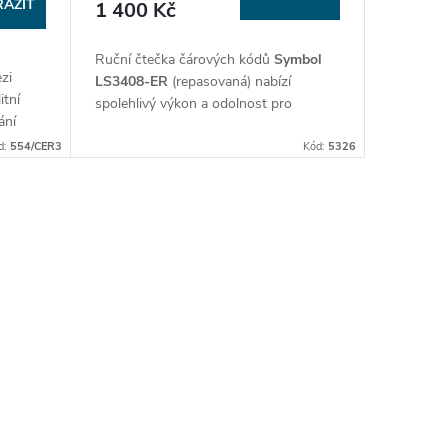
AZIT
1 400 Kč
Ruční čtečka čárových kódů
Symbol
zi
LS3408-ER
(repasovaná) nabízí
itní
spolehlivý výkon a odolnost pro
ání
náročná prostředí. Díky
extrémnímu
dosahu (ER)
skenuje čárové kódy z
d:
554/CER3
Kód:
5326
kabel a
velké vzdálenosti. Ideální pro sklady,
1,5
logistiku a průmyslové provozy.