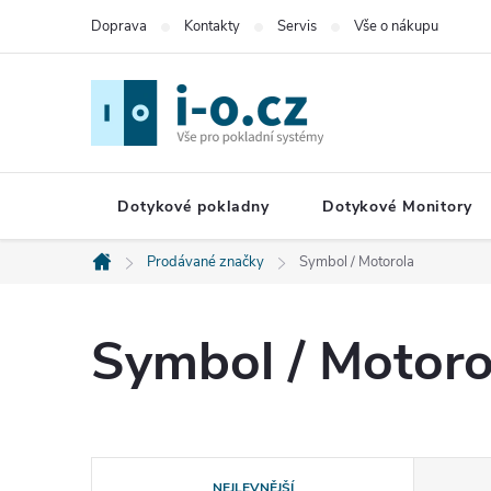
Přejít
Doprava
Kontakty
Servis
Vše o nákupu
na
obsah
Dotykové pokladny
Dotykové Monitory
Prodávané značky
Symbol / Motorola
Domů
Symbol / Motoro
Ř
NEJLEVNĚJŠÍ