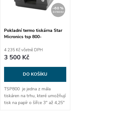
n
i
–60 %
8 760 Kč
í
s
p
Pokladní termo tiskárna Star
Micronics tsp 800-
p
Repasovaná
r
4 235 Kč včetně DPH
r
3 500 Kč
o
o
DO KOŠÍKU
d
d
TSP800 je jedna z mála
u
tiskáren na trhu, které umožňují
u
tisk na papír o šířce 3" až 4,25"
k
úžasnou rychlostí. Je to ideální
k
tiskárna pro aplikace, které
potřebují tisknout velké
t
O
množství informací na tiskárně
t
účtenek. Mezi funkce patří