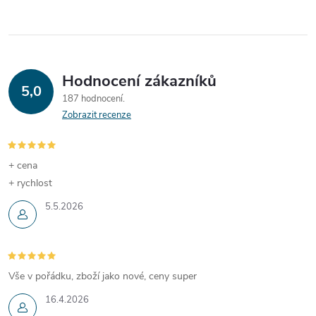
v
ů
rychlost tisku 50 řádků za
ů
l
sekundu, automatický řez,
dvoubarevný tisk, vyměnitelná
á
rozhraní pro snadnou integraci
a nástroj pro ukládání loga pro
Hodnocení zákazníků
d
kupony a grafické paměti.
5,0
187 hodnocení
a
¨¨
Zobrazit recenze
c
í
+ cena
+ rychlost
p
5.5.2026
r
v
Vše v pořádku, zboží jako nové, ceny super
k
16.4.2026
y