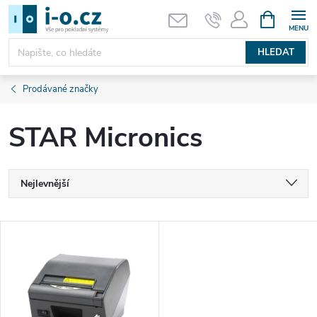
Přejít
NÁKUPNÍ
KOŠÍK
na
obsah
HLEDAT
Prodávané značky
STAR Micronics
Ř
Nejlevnější
a
Nejdražší
V
Nejprodávanější
z
ý
Abecedně
e
p