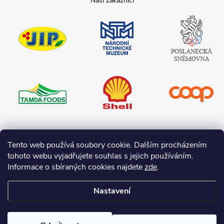
JIP
Národní
Poslanecká
technické
sněmovna
muzeum
České
republiky
Tamda foods
Shell
COOP
Teta drogerie
Tento web používá soubory cookie. Dalším procházením
tohoto webu vyjadřujete souhlas s jejich používáním.
Informace o sbíraných cookies najdete
zde
.
Nastavení
Copyright 2026
I-O.cz
. Všechna práva vyhrazena.
Upravit nastavení
cookies