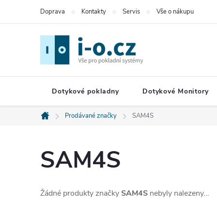
Přejít
Doprava
Kontakty
Servis
Vše o nákupu
na
obsah
Dotykové pokladny
Dotykové Monitory
Prodávané značky
SAM4S
Domů
SAM4S
Žádné produkty značky
SAM4S
nebyly nalezeny...