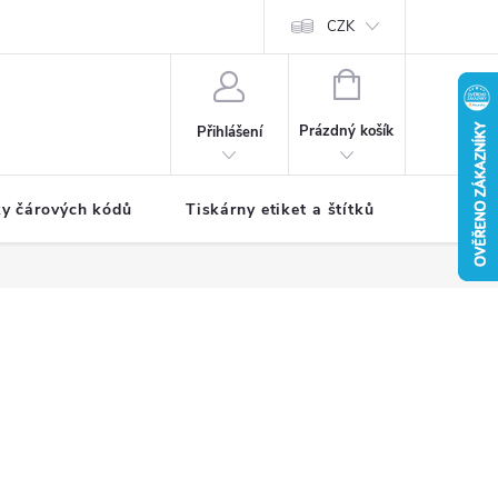
CZK
NÁKUPNÍ
KOŠÍK
Prázdný košík
Přihlášení
ky čárových kódů
Tiskárny etiket a štítků
Periferie