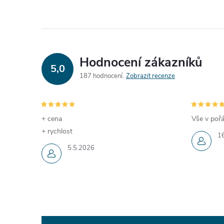
Hodnocení zákazníků
5,0
187 hodnocení
Zobrazit recenze
+ cena
Vše v pořá
+ rychlost
1
5.5.2026