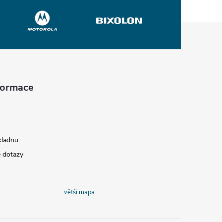
nformace
kladnu
é dotazy
větší mapa