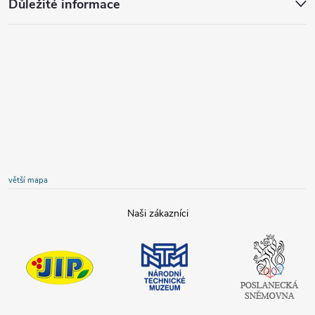
Důležité informace
větší mapa
JIP
Národní
Poslanecká
technické
sněmovna
muzeum
České
republiky
Tamda foods
Shell
COOP