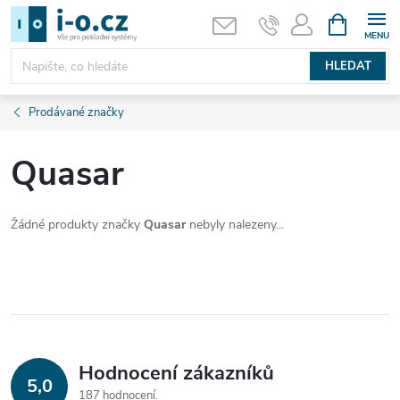
Přejít
NÁKUPNÍ
KOŠÍK
na
obsah
HLEDAT
Prodávané značky
Quasar
Žádné produkty značky
Quasar
nebyly nalezeny...
Hodnocení zákazníků
5,0
187 hodnocení