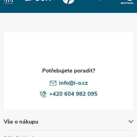
Z
á
p
a
t
í
info@i-o.cz
+420 604 982 095
Vše o nákupu