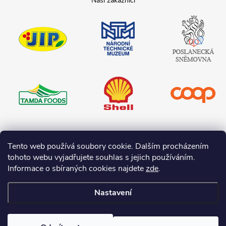
JIP
Národní
Poslanecká
technické
sněmovna
muzeum
České
republiky
Tamda foods
Shell
COOP
Teta drogerie
Tento web používá soubory cookie. Dalším procházením
tohoto webu vyjadřujete souhlas s jejich používáním.
Informace o sbíraných cookies najdete
zde
.
Nastavení
Copyright 2026
I-O.cz
. Všechna práva vyhrazena.
Upravit nastavení
cookies