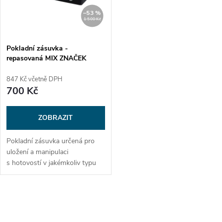
n
i
–53 %
1 500 Kč
í
s
p
Pokladní zásuvka -
repasovaná MIX ZNAČEK
p
r
847 Kč včetně DPH
r
700 Kč
o
o
ZOBRAZIT
d
d
Pokladní zásuvka určená pro
u
uložení a manipulaci
u
s hotovostí v jakémkoliv typu
k
podniku. Pokladna je navržena
k
tak, aby byla možnost
bezproblémově vyjmout
t
O
mincovník i pořadač bankovek.
t
Zásuvka se dá otevřít jak