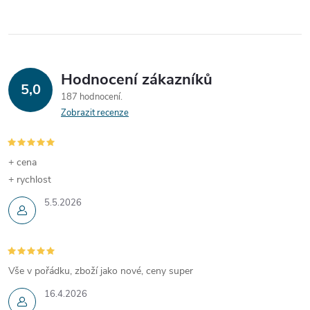
v
ů
mechanicky – klíčkem, tak
ů
l
elektronicky z pokladny nebo
počítače. Obsahuje oddělený
á
prostor pro ukládání velkých
částek a účtenek.
Bezpečnost
Hodnocení zákazníků
d
vaší hotovosti
zajišťuje vysoká
5,0
187 hodnocení
mechanický odolnost celého
a
Zobrazit recenze
zařízení.
c
í
+ cena
+ rychlost
p
5.5.2026
r
v
Vše v pořádku, zboží jako nové, ceny super
k
16.4.2026
y