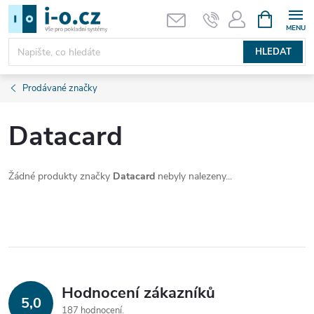
Přejít
NÁKUPNÍ
KOŠÍK
na
obsah
HLEDAT
Prodávané značky
Datacard
Žádné produkty značky
Datacard
nebyly nalezeny...
Hodnocení zákazníků
5,0
187 hodnocení