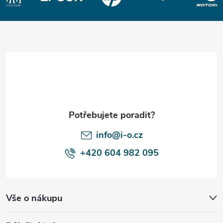
Z
á
p
a
t
í
info@i-o.cz
+420 604 982 095
Vše o nákupu