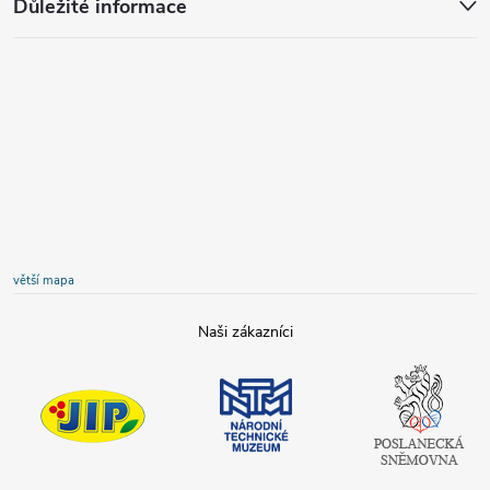
Důležité informace
větší mapa
JIP
Národní
Poslanecká
technické
sněmovna
muzeum
České
republiky
Tamda foods
Shell
COOP