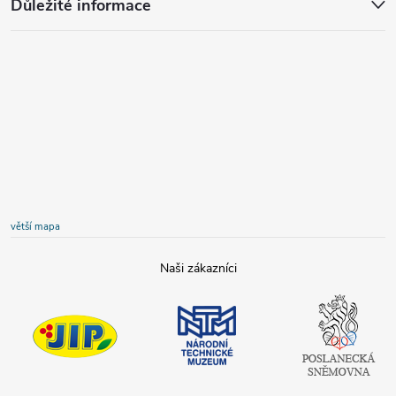
Důležité informace
větší mapa
JIP
Národní
Poslanecká
technické
sněmovna
muzeum
České
republiky
Tamda foods
Shell
COOP