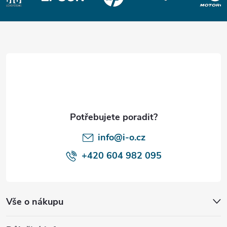
Z
á
p
a
t
í
info@i-o.cz
+420 604 982 095
Vše o nákupu