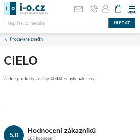
Přejít
NÁKUPNÍ
KOŠÍK
na
obsah
HLEDAT
Prodávané značky
CIELO
Žádné produkty značky
CIELO
nebyly nalezeny...
Hodnocení zákazníků
5,0
187 hodnocení