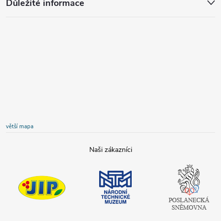
Důležité informace
větší mapa
JIP
Národní
Poslanecká
technické
sněmovna
muzeum
České
republiky
Tamda foods
Shell
COOP