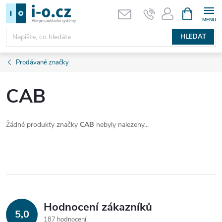
Přejít
NÁKUPNÍ
KOŠÍK
na
obsah
HLEDAT
Prodávané značky
CAB
Žádné produkty značky
CAB
nebyly nalezeny...
Hodnocení zákazníků
5,0
187 hodnocení