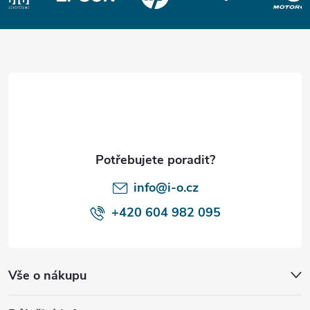
Z
á
p
a
t
í
info@i-o.cz
+420 604 982 095
Vše o nákupu