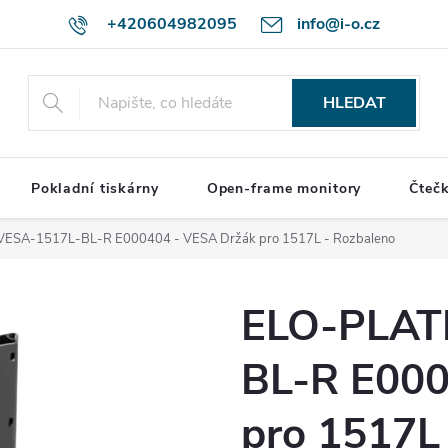
+420604982095
info@i-o.cz
HLEDAT
Pokladní tiskárny
Open-frame monitory
Čteč
ESA-1517L-BL-R E000404 - VESA Držák pro 1517L - Rozbaleno
ELO-PLAT
BL-R E000
pro 1517L