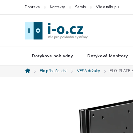
Přejít
Doprava
Kontakty
Servis
Vše o nákupu
na
obsah
Dotykové pokladny
Dotykové Monitory
Elo příslušenství
VESA držáky
ELO-PLATE-V
Domů