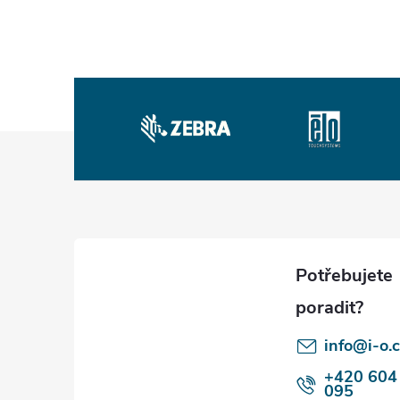
Z
á
p
a
t
info@i-o.
í
+420 604
095