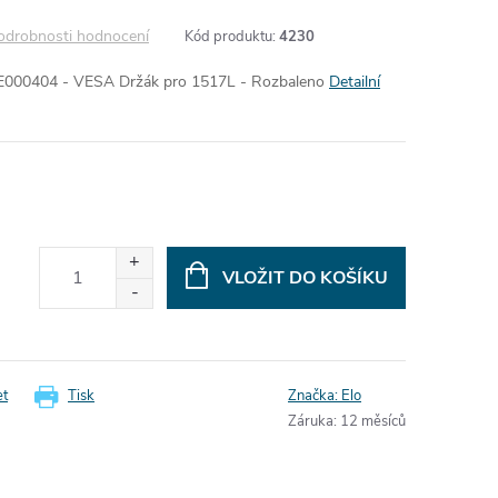
odrobnosti hodnocení
Kód produktu:
4230
00404 - VESA Držák pro 1517L - Rozbaleno
Detailní
VLOŽIT DO KOŠÍKU
et
Tisk
Značka:
Elo
Záruka
:
12 měsíců