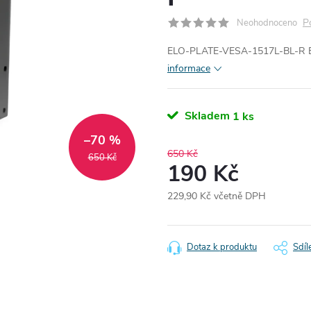
P
Neohodnoceno
ELO-PLATE-VESA-1517L-BL-R E0
informace
Skladem
1 ks
–70 %
650 Kč
650 Kč
190 Kč
229,90 Kč včetně DPH
Měrná
cena:
Dotaz k produktu
Sdíl