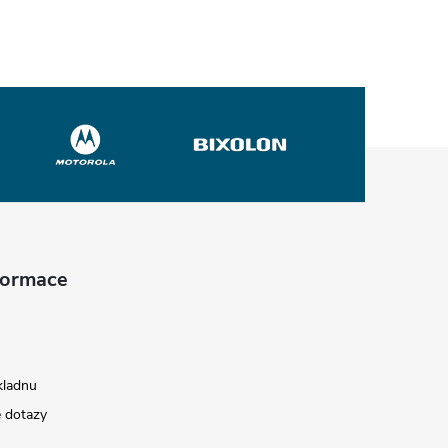
nformace
kladnu
é dotazy