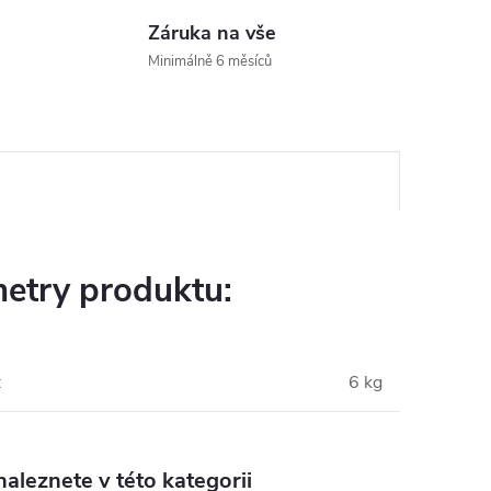
Záruka na vše
Minimálně 6 měsíců
etry produktu:
:
6 kg
aleznete v této kategorii