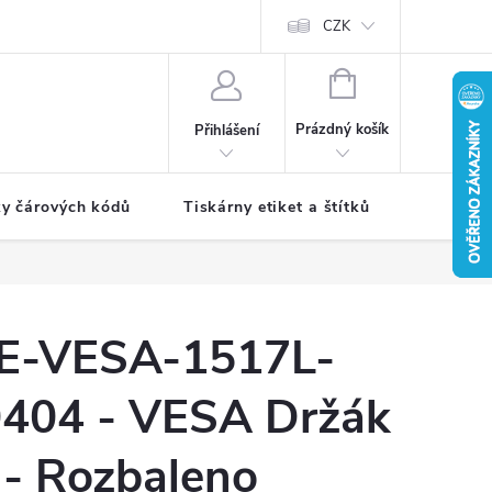
CZK
NÁKUPNÍ
KOŠÍK
Prázdný košík
Přihlášení
ky čárových kódů
Tiskárny etiket a štítků
Periferie
E-VESA-1517L-
404 - VESA Držák
 - Rozbaleno