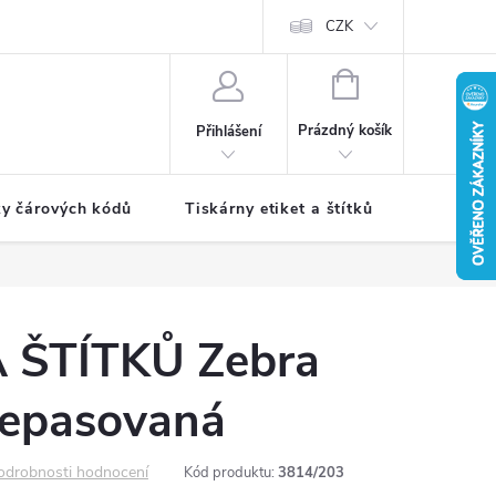
CZK
NÁKUPNÍ
KOŠÍK
Prázdný košík
Přihlášení
ky čárových kódů
Tiskárny etiket a štítků
Periferie
 ŠTÍTKŮ Zebra
epasovaná
odrobnosti hodnocení
Kód produktu:
3814/203