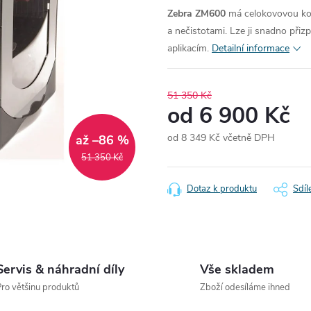
Zebra ZM600
má celokovovou kon
a nečistotami. Lze ji snadno přiz
aplikacím.
Detailní informace
51 350 Kč
od
6 900 Kč
od
8 349 Kč
včetně DPH
až –86 %
Měrná
51 350 Kč
cena:
Dotaz k produktu
Sdíl
Servis & náhradní díly
Vše skladem
ro většinu produktů
Zboží odesíláme ihned