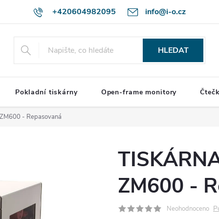
+420604982095
info@i-o.cz
HLEDAT
Pokladní tiskárny
Open-frame monitory
Čteč
 ZM600 - Repasovaná
TISKÁRNA
ZM600 - R
P
Neohodnoceno