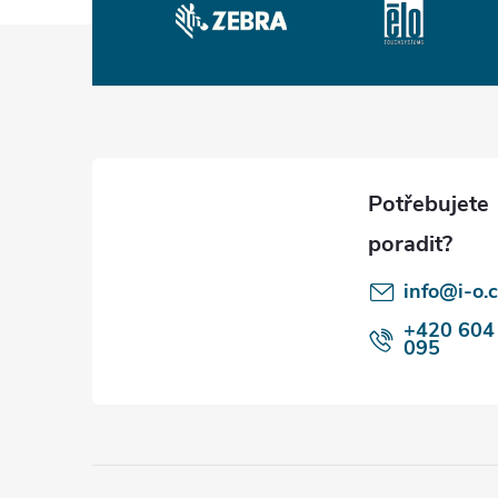
Z
á
p
a
t
info@i-o.
í
+420 604
095