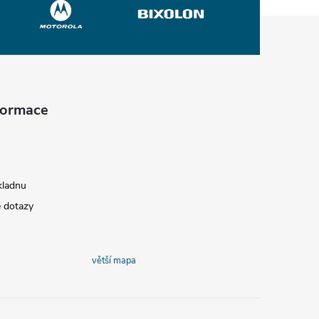
nformace
kladnu
é dotazy
větší mapa