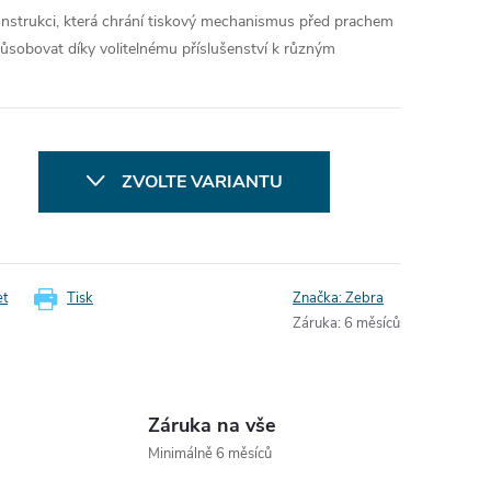
strukci, která chrání tiskový mechanismus před prachem
působovat díky volitelnému příslušenství k různým
ZVOLTE VARIANTU
et
Tisk
Značka:
Zebra
Záruka
:
6 měsíců
Záruka na vše
Minimálně 6 měsíců