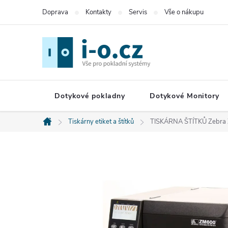
Přejít
Doprava
Kontakty
Servis
Vše o nákupu
na
obsah
Dotykové pokladny
Dotykové Monitory
Tiskárny etiket a štítků
TISKÁRNA ŠTÍTKŮ Zebra
Domů