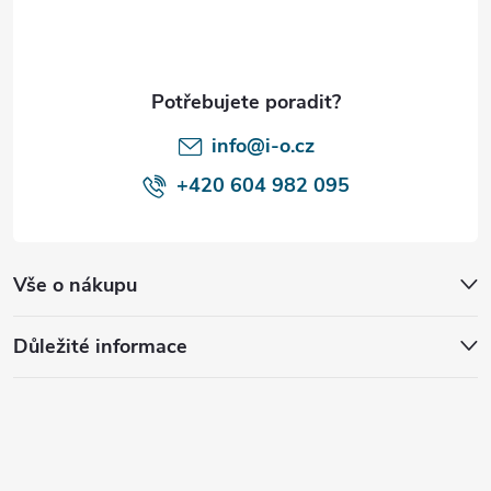
a
t
í
info@i-o.cz
+420 604 982 095
Vše o nákupu
Důležité informace