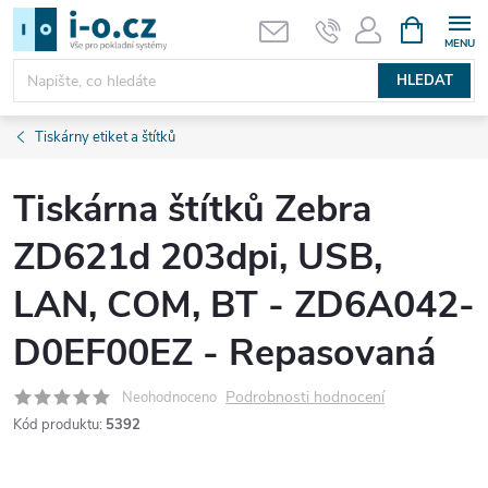
Přejít
NÁKUPNÍ
KOŠÍK
na
obsah
HLEDAT
Tiskárny etiket a štítků
Tiskárna štítků Zebra
ZD621d 203dpi, USB,
LAN, COM, BT - ZD6A042-
D0EF00EZ - Repasovaná
Podrobnosti hodnocení
Neohodnoceno
Kód produktu:
5392