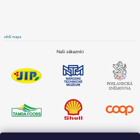
větší mapa
JIP
Národní
Poslanecká
technické
sněmovna
muzeum
České
republiky
Tamda foods
Shell
COOP
Teta drogerie