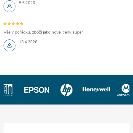
5.5.2026
Vše v pořádku, zboží jako nové, ceny super
16.4.2026
Z
á
p