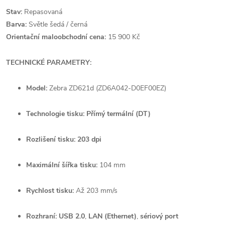
Stav:
Repasovaná
Barva:
Světle šedá / černá
Orientační maloobchodní cena:
15 900 Kč
TECHNICKÉ PARAMETRY:
Model:
Zebra ZD621d (ZD6A042-D0EF00EZ)
Technologie tisku:
Přímý termální (DT)
Rozlišení tisku:
203 dpi
Maximální šířka tisku:
104 mm
Rychlost tisku:
Až 203 mm/s
Rozhraní:
USB 2.0
,
LAN (Ethernet)
,
sériový port