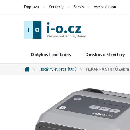
Přejít
Doprava
Kontakty
Servis
Vše o nákupu
na
obsah
Dotykové pokladny
Dotykové Monitory
Tiskárny etiket a štítků
TISKÁRNA ŠTÍTKŮ Zebra
Domů