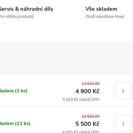
Servis & náhradní díly
Vše skladem
ro většinu produktů
Zboží odesíláme ihned
12 531 Kč
4 900 Kč
kladem
(3 ks)
5 929 Kč včetně DPH
12 531 Kč
5 500 Kč
kladem
(11 ks)
6 655 Kč včetně DPH