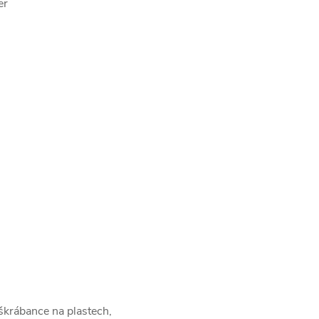
er
krábance na plastech,