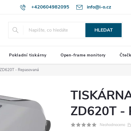
+420604982095
info@i-o.cz
HLEDAT
Pokladní tiskárny
Open-frame monitory
Čteč
 ZD620T - Repasovaná
TISKÁRNA
ZD620T - 
P
Neohodnoceno