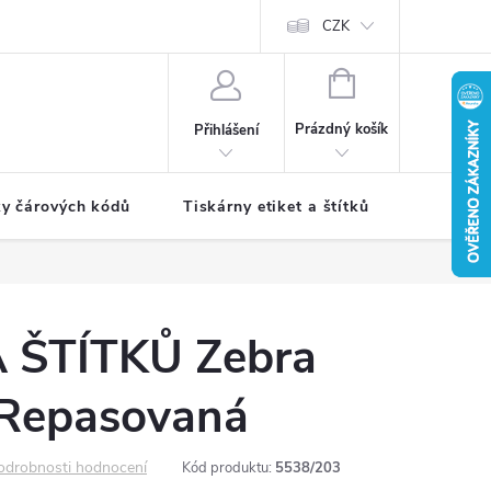
CZK
NÁKUPNÍ
KOŠÍK
Prázdný košík
Přihlášení
ky čárových kódů
Tiskárny etiket a štítků
Periferie
 ŠTÍTKŮ Zebra
Repasovaná
odrobnosti hodnocení
Kód produktu:
5538/203