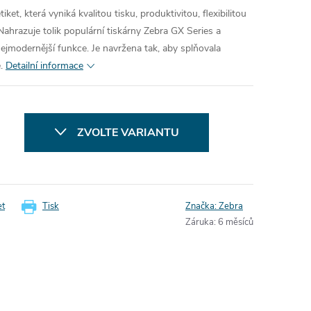
tiket, která vyniká kvalitou tisku, produktivitou, flexibilitou
Nahrazuje tolik populární tiskárny Zebra GX Series a
jmodernější funkce. Je navržena tak, aby splňovala
.
Detailní informace
ZVOLTE VARIANTU
et
Tisk
Značka:
Zebra
Záruka
:
6 měsíců