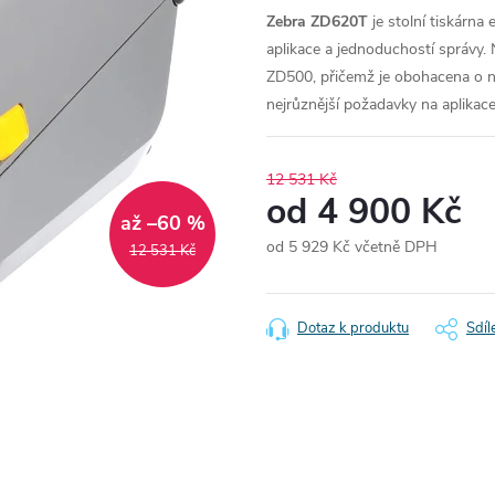
Zebra ZD620T
je stolní tiskárna e
aplikace a jednoduchostí správy. 
ZD500, přičemž je obohacena o ne
nejrůznější požadavky na aplikace
12 531 Kč
od
4 900 Kč
až –60 %
od
5 929 Kč
včetně DPH
12 531 Kč
Měrná
cena:
Dotaz k produktu
Sdíl