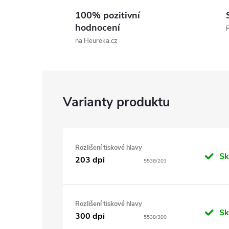
100% pozitivní
hodnocení
P
na Heureka.cz
Rozlišení tiskové hlavy
S
203 dpi
5538/203
Rozlišení tiskové hlavy
S
300 dpi
5538/300