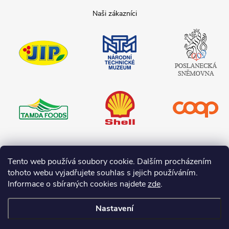
JIP
Národní
Poslanecká
technické
sněmovna
muzeum
České
republiky
Tamda foods
Shell
COOP
Teta drogerie
Tento web používá soubory cookie. Dalším procházením
tohoto webu vyjadřujete souhlas s jejich používáním.
Informace o sbíraných cookies najdete
zde
.
Nastavení
Copyright 2026
I-O.cz
. Všechna práva vyhrazena.
Upravit nastavení