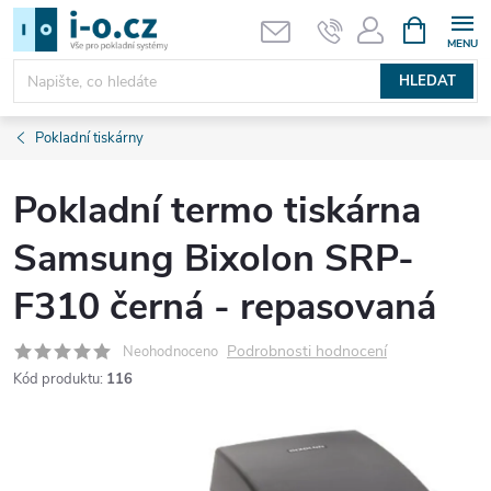
Přejít
NÁKUPNÍ
KOŠÍK
na
obsah
HLEDAT
Pokladní tiskárny
Pokladní termo tiskárna
Samsung Bixolon SRP-
F310 černá - repasovaná
Podrobnosti hodnocení
Neohodnoceno
Kód produktu:
116