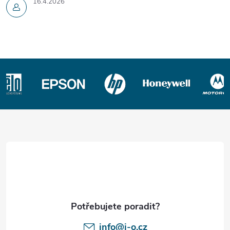
16.4.2026
Z
á
p
a
t
í
info@i-o.cz