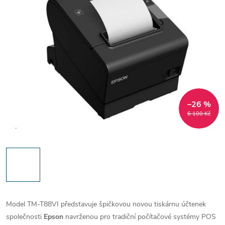
–26 %
6 100 Kč
Model TM-T88VI představuje špičkovou novou tiskárnu účtenek
společnosti
Epson
navrženou pro tradiční počítačové systémy POS