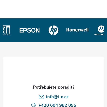
Z
á
p
a
t
í
info@i-o.cz
+420 604 982 095