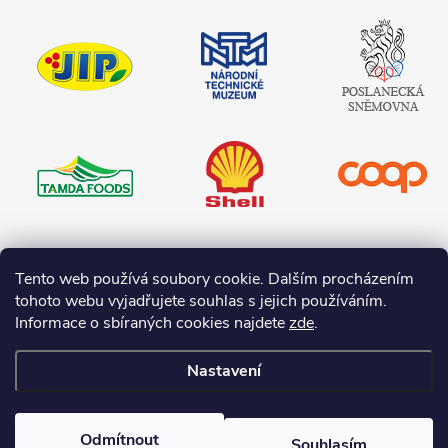
JIP
Národní
Poslanecká
technické
sněmovna
muzeum
České
republiky
Tamda foods
Shell
COOP
Teta drogerie
Tento web používá soubory cookie. Dalším procházením
tohoto webu vyjadřujete souhlas s jejich používáním.
Informace o sbíraných cookies najdete
zde
.
Nastavení
Copyright 2026
I-O.cz
. Všechna práva vyhrazena.
Upravit nastavení
cookies
Odmítnout
Souhlasím