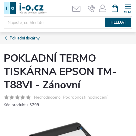
Přejít
NÁKUPNÍ
KOŠÍK
na
obsah
HLEDAT
Pokladní tiskárny
POKLADNÍ TERMO
TISKÁRNA EPSON TM-
T88VI - Zánovní
Podrobnosti hodnocení
Neohodnoceno
Kód produktu:
3799