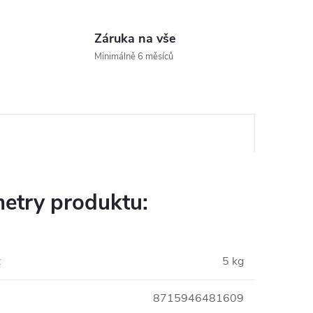
Záruka na vše
Minimálně 6 měsíců
etry produktu:
:
5 kg
8715946481609