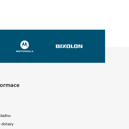
nformace
kladnu
é dotazy