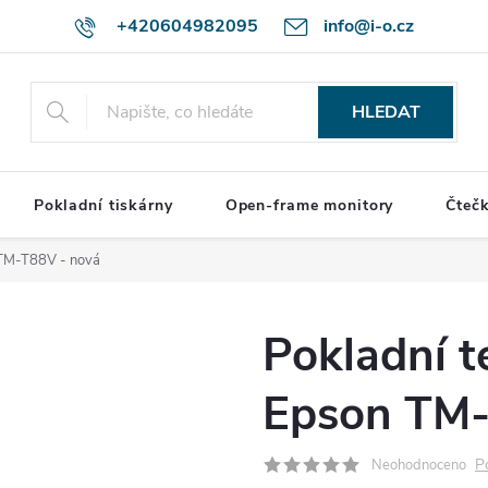
+420604982095
info@i-o.cz
HLEDAT
Pokladní tiskárny
Open-frame monitory
Čteč
 TM-T88V - nová
Pokladní t
Epson TM-
P
Neohodnoceno