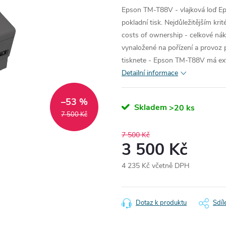
Epson TM-T88V - vlajková loď Ep
pokladní tisk. Nejdůležitějším kri
costs of ownership - celkové nákl
vynaložené na pořízení a provoz p
tisknete - Epson TM-T88V má ext
Detailní informace
–53 %
Skladem
>20 ks
7 500 Kč
7 500 Kč
3 500 Kč
4 235 Kč včetně DPH
Měrná
cena:
Dotaz k produktu
Sdíl