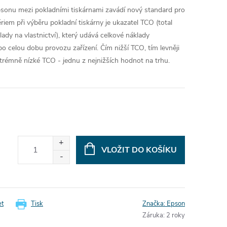
sonu mezi pokladními tiskárnami zavádí nový standard pro
tériem při výběru pokladní tiskárny je ukazatel TCO (total
ady na vlastnictví), který udává celkové náklady
o celou dobu provozu zařízení. Čím nižší TCO, tím levněji
rémně nízké TCO - jednu z nejnižších hodnot na trhu.
VLOŽIT DO KOŠÍKU
et
Tisk
Značka:
Epson
Záruka
:
2 roky