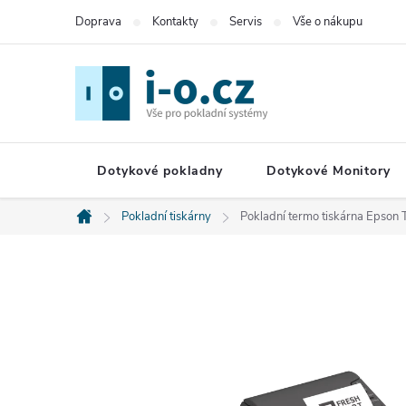
Přejít
Doprava
Kontakty
Servis
Vše o nákupu
na
obsah
Dotykové pokladny
Dotykové Monitory
Pokladní tiskárny
Pokladní termo tiskárna Epson
Domů