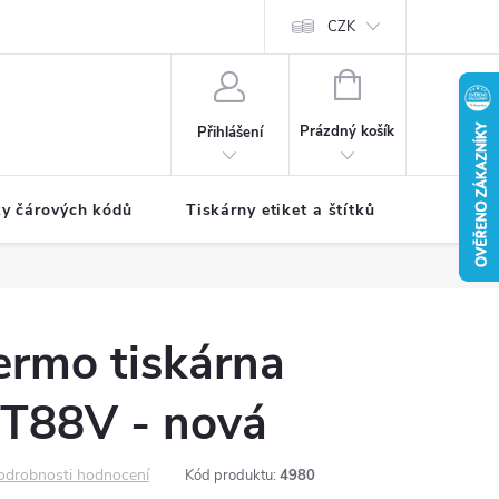
CZK
NÁKUPNÍ
KOŠÍK
Prázdný košík
Přihlášení
ky čárových kódů
Tiskárny etiket a štítků
Periferie
ermo tiskárna
T88V - nová
odrobnosti hodnocení
Kód produktu:
4980