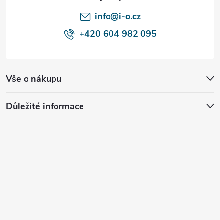
í
info@i-o.cz
+420 604 982 095
Vše o nákupu
Důležité informace