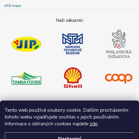
větší mapa
JIP
Národní
Poslanecká
technické
sněmovna
muzeum
České
republiky
Tamda foods
Shell
COOP
Teta drogerie
Tento web používá soubory cookie. Dalším procházením
tohoto webu vyjadřujete souhlas s jejich používáním.
Informace o sbíraných cookies najdete
zde
.
Nastavení