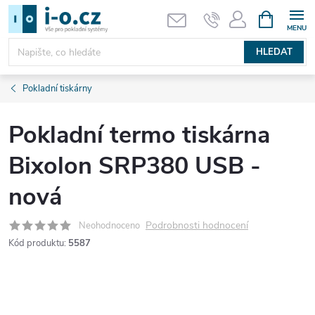
Přejít
NÁKUPNÍ
KOŠÍK
na
obsah
HLEDAT
Pokladní tiskárny
Pokladní termo tiskárna
Bixolon SRP380 USB -
nová
Podrobnosti hodnocení
Neohodnoceno
Kód produktu:
5587