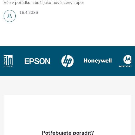
Vše v pořádku, zboží jako nové, ceny super
16.4.2026
Z
á
p
a
t