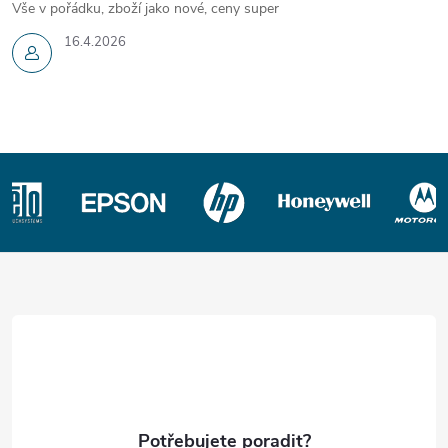
Vše v pořádku, zboží jako nové, ceny super
16.4.2026
Z
á
p
a
t