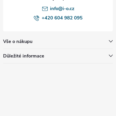
í
info@i-o.cz
+420 604 982 095
Vše o nákupu
Důležité informace