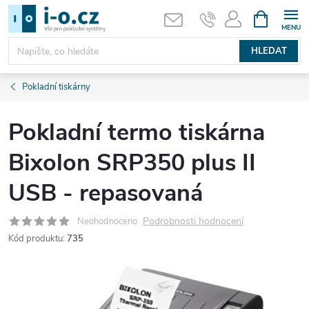
Přejít
NÁKUPNÍ
KOŠÍK
na
obsah
HLEDAT
Pokladní tiskárny
Pokladní termo tiskárna
Bixolon SRP350 plus II
USB - repasovaná
Podrobnosti hodnocení
Neohodnoceno
Kód produktu:
735