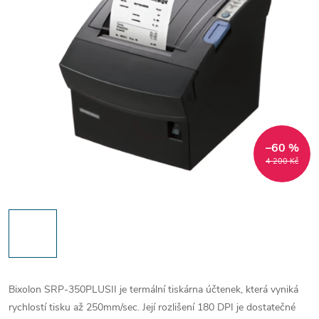
–60 %
4 200 Kč
Bixolon SRP-350PLUSII je termální tiskárna účtenek, která vyniká
rychlostí tisku až 250mm/sec. Její rozlišení 180 DPI je dostatečné