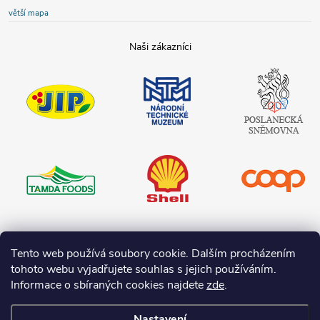
větší mapa
JIP
Národní
Poslanecká
technické
sněmovna
muzeum
České
republiky
Tamda foods
Shell
COOP
Teta drogerie
Tento web používá soubory cookie. Dalším procházením
tohoto webu vyjadřujete souhlas s jejich používáním.
Informace o sbíraných cookies najdete
zde
.
Nastavení