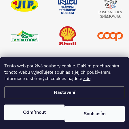
muzeum
České
republiky
Tamda foods
Shell
COOP
Teta drogerie
Tento web používá soubory cookie. Dalším procházením
tohoto webu vyjadřujete souhlas s jejich používáním.
Informace o sbíraných cookies najdete
zde
.
Nastavení
Copyright 2026
I-O.cz
. Všechna práva vyhrazena.
Upravit nastavení
cookies
Odmítnout
Souhlasím
Vytvořil Shoptet