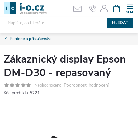
Přejít
NÁKUPNÍ
KOŠÍK
na
obsah
HLEDAT
Periferie a příslušenství
Zákaznický display Epson
DM-D30 - repasovaný
Podrobnosti hodnocení
Neohodnoceno
Kód produktu:
5221