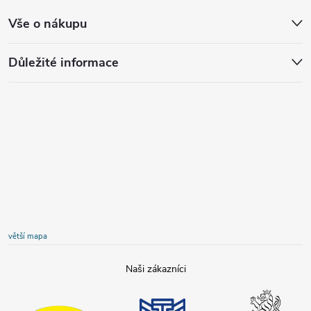
Vše o nákupu
Důležité informace
větší mapa
JIP
Národní
Poslanecká
technické
sněmovna