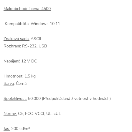
Maloobchodní cena: 4500
Kompatibilita:
Windows 10,11
Znaková sada:
ASCII
Rozhraní:
RS-232, USB
Napájení:
12 V DC
Hmotnost:
1,5 kg
Barva
: Černá
Spolehlivost:
50.000 (Předpokládaná životnost v hodinách)
Normy:
CE, FCC, VCCI, UL, cUL
Jas:
200 cd/m²