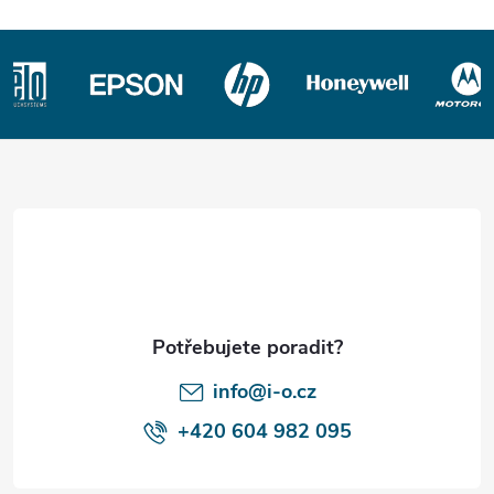
Z
á
p
a
t
í
info@i-o.cz
+420 604 982 095