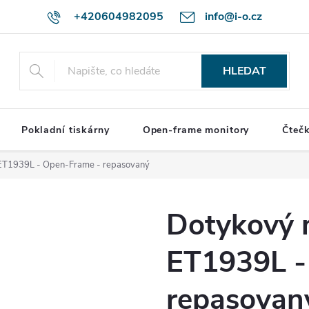
+420604982095
info@i-o.cz
HLEDAT
Pokladní tiskárny
Open-frame monitory
Čteč
 ET1939L - Open-Frame - repasovaný
Dotykový 
ET1939L -
repasovan