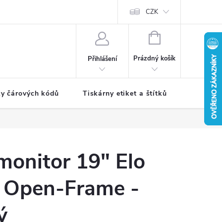
CZK
NÁKUPNÍ
KOŠÍK
Prázdný košík
Přihlášení
ky čárových kódů
Tiskárny etiket a štítků
Periferie
monitor 19" Elo
 Open-Frame -
ý