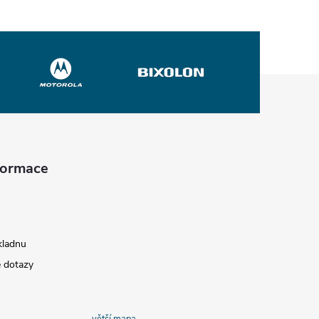
nformace
kladnu
é dotazy