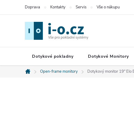
Přejít
Doprava
Kontakty
Servis
Vše o nákupu
na
obsah
Dotykové pokladny
Dotykové Monitory
Open-frame monitory
Dotykový monitor 19" Elo
Domů