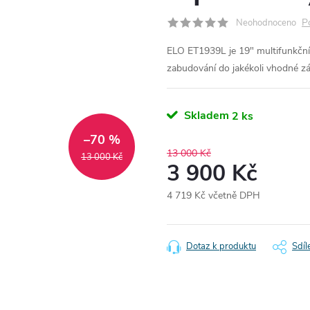
P
Neohodnoceno
ELO ET1939L je 19" multifunkční
zabudování do jakékoli vhodné zá
Skladem
2 ks
–70 %
13 000 Kč
13 000 Kč
3 900 Kč
4 719 Kč včetně DPH
Měrná
cena:
Dotaz k produktu
Sdíl