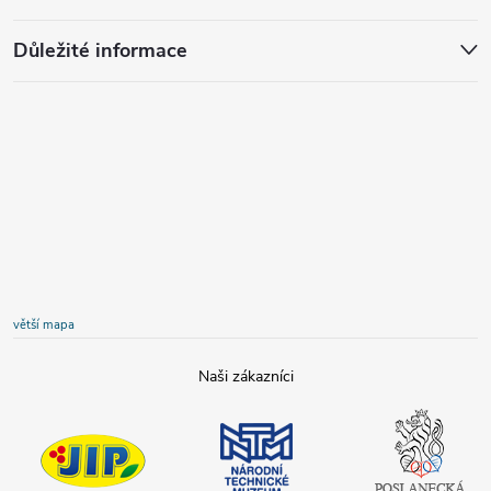
Důležité informace
větší mapa
JIP
Národní
Poslanecká
technické
sněmovna
muzeum
České
republiky