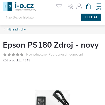
Přejít
NÁKUPNÍ
KOŠÍK
na
obsah
HLEDAT
Náhradní díly
Epson PS180 Zdroj - novy
Podrobnosti hodnocení
Neohodnoceno
Kód produktu:
4345