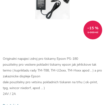
–15 %
1 000 Kč
Originalni napajeci zdroj pro tiskarny Epson PS-180
pouzitelny pro veskere pokladni tiskarny epson jak jehlickove tak
termo ( kuprikladu rady TM-T88, TM-U2xxx, TM-Hxxx apod .. ) a pro
zakaznicke displeje Epson
dale pouzitelny pro vetsinu pokladnich tiskaren na trhu ( ok-print,
tpg, wincor nixdorf, apod ... )
24V / 2A