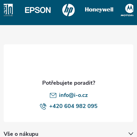
Z
á
p
a
t
í
info@i-o.cz
+420 604 982 095
Vše o nákupu