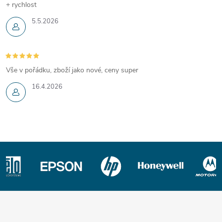
+ rychlost
5.5.2026
Vše v pořádku, zboží jako nové, ceny super
16.4.2026
Z
á