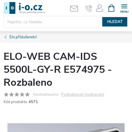
Přejít
NÁKUPNÍ
KOŠÍK
na
obsah
HLEDAT
Elo příslušenství
ELO-WEB CAM-IDS
5500L-GY-R E574975 -
Rozbaleno
Podrobnosti hodnocení
Neohodnoceno
Kód produktu:
4571