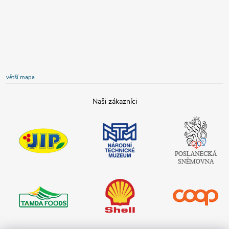
větší mapa
JIP
Národní
Poslanecká
technické
sněmovna
muzeum
České
republiky
Tamda foods
Shell
COOP