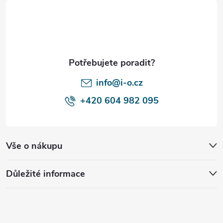
p
a
t
í
info@i-o.cz
+420 604 982 095
Vše o nákupu
Důležité informace