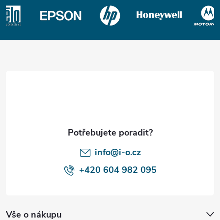
Z
á
p
a
t
í
info@i-o.cz
+420 604 982 095
Vše o nákupu