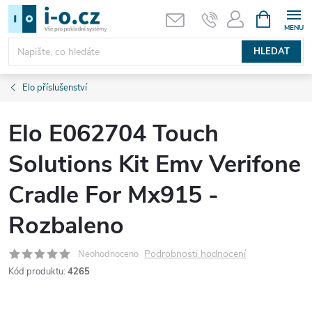
Přejít
NÁKUPNÍ
KOŠÍK
na
obsah
HLEDAT
Elo příslušenství
Elo E062704 Touch
Solutions Kit Emv Verifone
Cradle For Mx915 -
Rozbaleno
Podrobnosti hodnocení
Neohodnoceno
Kód produktu:
4265