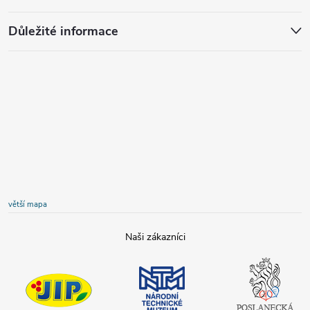
Důležité informace
větší mapa
JIP
Národní
Poslanecká
technické
sněmovna
muzeum
České
republiky