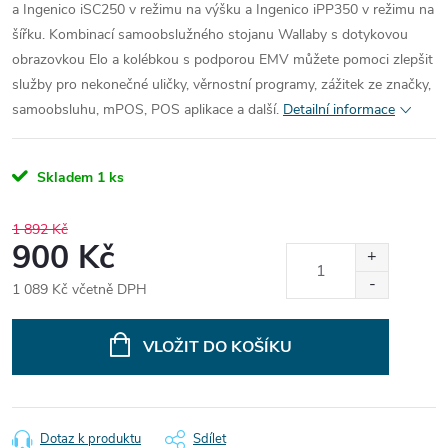
a Ingenico iSC250 v režimu na výšku a Ingenico iPP350 v režimu na
šířku. Kombinací samoobslužného stojanu Wallaby s dotykovou
obrazovkou Elo a kolébkou s podporou EMV můžete pomoci zlepšit
služby pro nekonečné uličky, věrnostní programy, zážitek ze značky,
samoobsluhu, mPOS, POS aplikace a další.
Detailní informace
Skladem
1 ks
1 892 Kč
900 Kč
1 089 Kč včetně DPH
Měrná
cena:
VLOŽIT DO KOŠÍKU
Dotaz k produktu
Sdílet