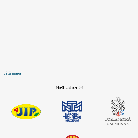
větší mapa
JIP
Národní
Poslanecká
technické
sněmovna
muzeum
České
republiky
Tamda foods
Shell
COOP