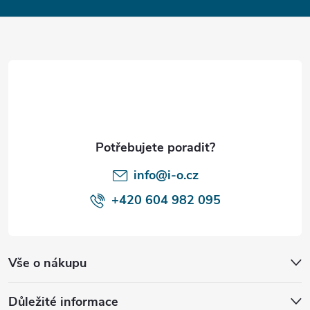
Z
á
p
a
t
í
info@i-o.cz
+420 604 982 095
Vše o nákupu
Důležité informace