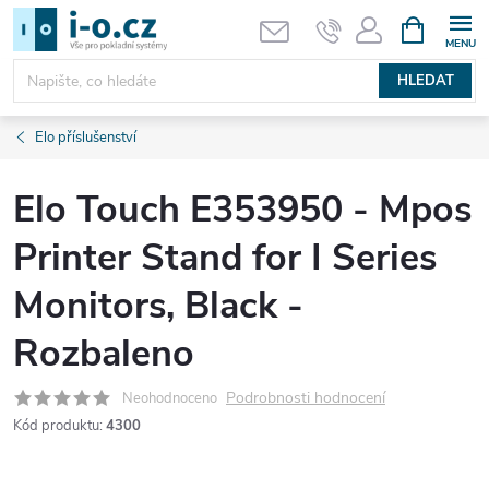
Přejít
NÁKUPNÍ
KOŠÍK
na
obsah
HLEDAT
Elo příslušenství
Elo Touch E353950 - Mpos
Printer Stand for I Series
Monitors, Black -
Rozbaleno
Podrobnosti hodnocení
Neohodnoceno
Kód produktu:
4300