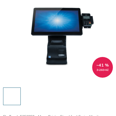
–41 %
3 269 Kč