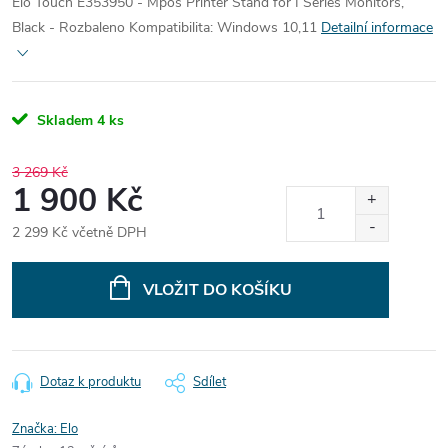
Elo Touch E353950 - Mpos Printer Stand for I Series Monitors,
Black - Rozbaleno
Kompatibilita:
Windows 10,11
Detailní informace
Skladem
4 ks
3 269 Kč
1 900 Kč
2 299 Kč včetně DPH
Měrná
cena:
VLOŽIT DO KOŠÍKU
Dotaz k produktu
Sdílet
Značka:
Elo