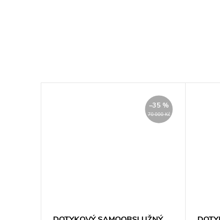
–81 %
–35 %
52 430 Kč
70 000 Kč
 kiosek
DOTYKOVÝ SAMOOBSLUŽNÝ
DOTY