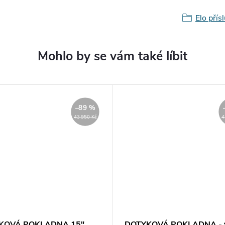
Elo přís
–89 %
43 950 Kč
4
KOVÁ POKLADNA 15"
DOTYKOVÁ POKLADNA - t