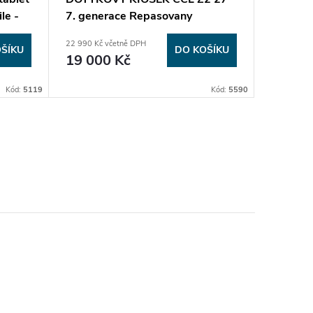
le -
7. generace Repasovany
HP Enga
i5 Nová
22 990 Kč včetně DPH
24 805 Kč 
ŠÍKU
DO KOŠÍKU
19 000 Kč
20 50
Kód:
5119
Kód:
5590