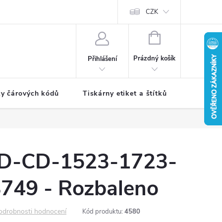
CZK
NÁKUPNÍ
KOŠÍK
Prázdný košík
Přihlášení
ky čárových kódů
Tiskárny etiket a štítků
Periferie
D-CD-1523-1723-
749 - Rozbaleno
odrobnosti hodnocení
Kód produktu:
4580