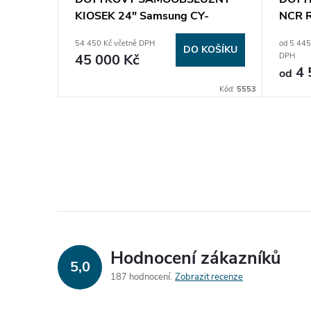
-
KIOSEK 24" Samsung CY-
NCR R
KM24APXEN +
gen- 
54 450 Kč včetně DPH
od 5 445
LH24KMC3BGCXEN
KOŠÍKU
DO KOŠÍKU
45 000 Kč
DPH
4 
od
Kód:
5205
Kód:
5553
Hodnocení zákazníků
5,0
187 hodnocení
Zobrazit recenze