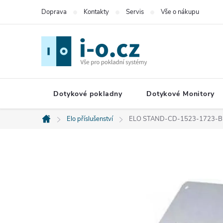
Přejít
Doprava
Kontakty
Servis
Vše o nákupu
na
obsah
Dotykové pokladny
Dotykové Monitory
Elo příslušenství
ELO STAND-CD-1523-1723-BL
Domů