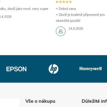
dku, zboží jako nové, ceny super
+ Dobrá cena
+ Zboží je kvalitně připravené pro
6.4.2026
okamžité použití
14.4.2026
Vše o nákupu
Důležité i