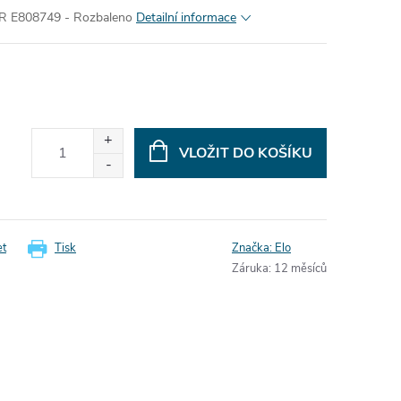
 E808749 - Rozbaleno
Detailní informace
VLOŽIT DO KOŠÍKU
et
Tisk
Značka:
Elo
Záruka
:
12 měsíců