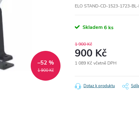
ELO STAND-CD-1523-1723-BL-R
Skladem
6 ks
1 900 Kč
900 Kč
–52 %
1 089 Kč včetně DPH
Měrná
1 900 Kč
cena:
Dotaz k produktu
Sdíl