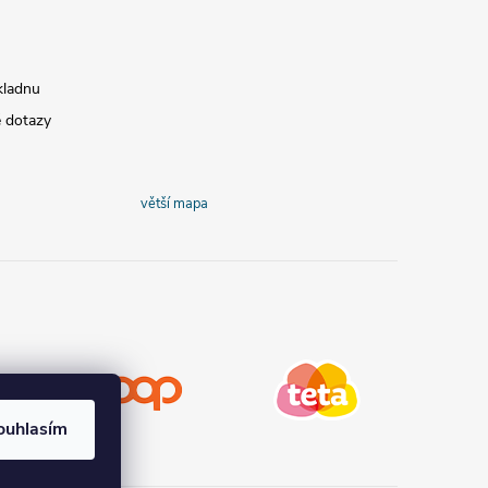
kladnu
é dotazy
větší mapa
COOP
Teta drogerie
ouhlasím