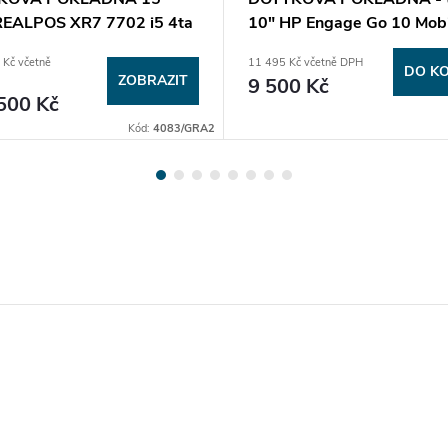
EALPOS XR7 7702 i5 4ta
10" HP Engage Go 10 Mobi
Repasovaná
nový
 Kč včetně
11 495 Kč včetně DPH
DO KO
ZOBRAZIT
9 500 Kč
500 Kč
Kód:
4083/GRA2