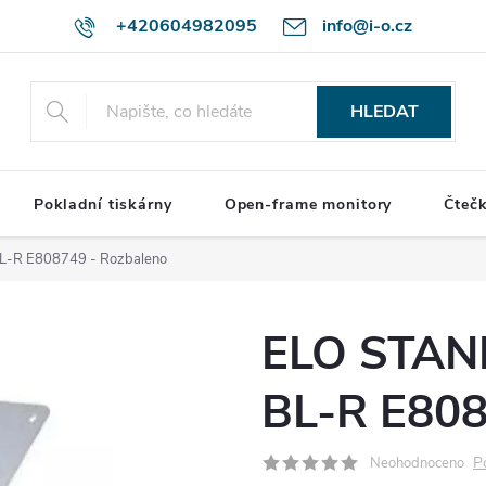
+420604982095
info@i-o.cz
HLEDAT
Pokladní tiskárny
Open-frame monitory
Čteč
-R E808749 - Rozbaleno
ELO STAN
BL-R E808
P
Neohodnoceno