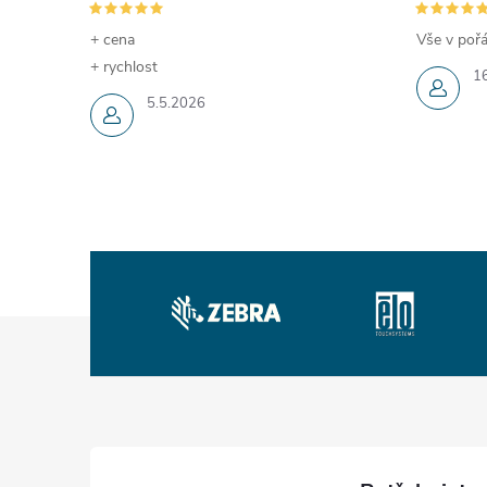
+ cena
Vše v pořá
+ rychlost
1
5.5.2026
Z
á
p