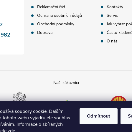
Reklamační řád
Kontakty
Ochrana osobních údajů
Servis
cz
Obchodní podmínky
Jak vybrat po
Doprava
Často kladen
 982
O nás
Poslanecká
Tamda foods
Shell
sněmovna
České
republiky
oužívá soubory cookie. Dalším
Odmítnout
S
 tohoto webu vyjadřujete souhlas
žíváním. Informace o sbíraných
dete
zde
.