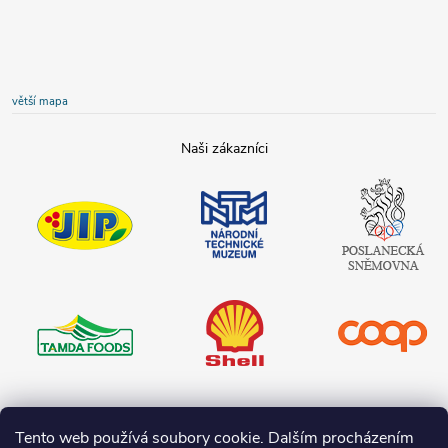
větší mapa
JIP
Národní
Poslanecká
technické
sněmovna
muzeum
České
republiky
Tamda foods
Shell
COOP
Teta drogerie
Tento web používá soubory cookie. Dalším procházením