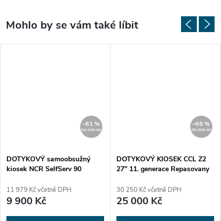
–81 %
–68 %
52 430 Kč
80 000 Kč
DOTYKOVÝ samoobsužný
DOTYKOVÝ KIOSEK CCL Z2
kiosek NCR SelfServ 90
27" 11. generace Repasovany
(SS90) - repasovaný
11 979 Kč včetně DPH
30 250 Kč včetně DPH
9 900 Kč
25 000 Kč