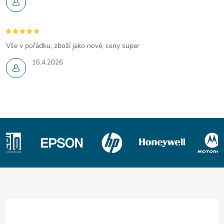
Vše v pořádku, zboží jako nové, ceny super
16.4.2026
Z
á
p