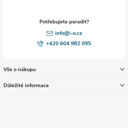
a
t
í
info@i-o.cz
+420 604 982 095
Vše o nákupu
Důležité informace