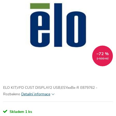
–72 %
2 500 Kč
ELO KIT,VFD CUST DISPLAY2 USB,ESYxxBx-R E879762 -
Rozbaleno
Detailní informace
Skladem
1 ks