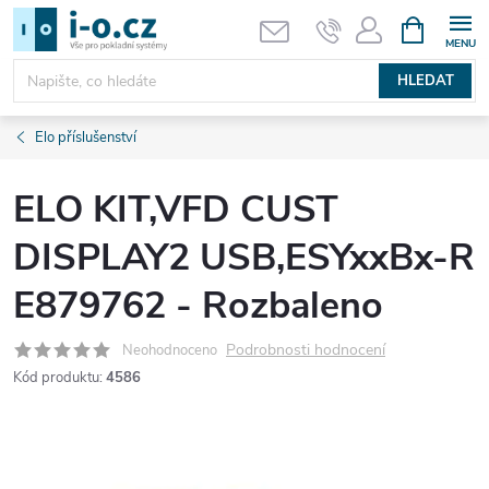
Přejít
NÁKUPNÍ
KOŠÍK
na
obsah
HLEDAT
Elo příslušenství
ELO KIT,VFD CUST
DISPLAY2 USB,ESYxxBx-R
E879762 - Rozbaleno
Podrobnosti hodnocení
Neohodnoceno
Kód produktu:
4586