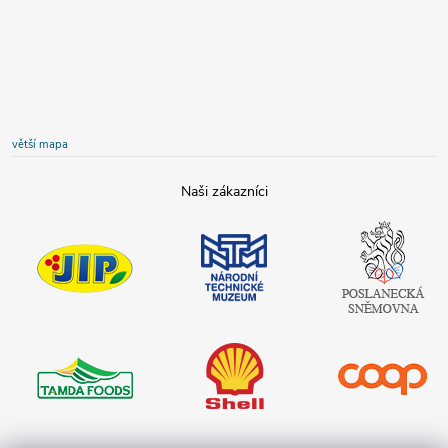
větší mapa
JIP
Národní
Poslanecká
technické
sněmovna
muzeum
České
republiky
Tamda foods
Shell
COOP
Teta drogerie