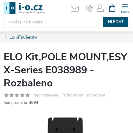
Přejít
NÁKUPNÍ
KOŠÍK
na
obsah
HLEDAT
Elo příslušenství
ELO Kit,POLE MOUNT,ESY
X-Series E038989 -
Rozbaleno
Podrobnosti hodnocení
Neohodnoceno
Kód produktu:
4594