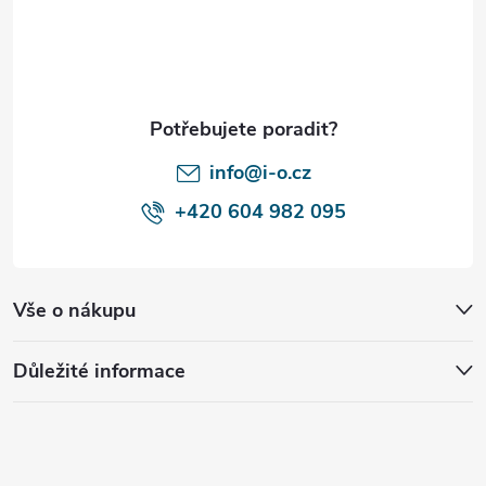
p
a
t
í
info@i-o.cz
+420 604 982 095
Vše o nákupu
Důležité informace