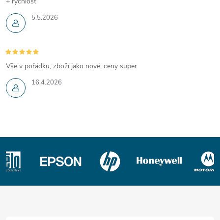
+ rychlost
5.5.2026
Vše v pořádku, zboží jako nové, ceny super
16.4.2026
Z
á