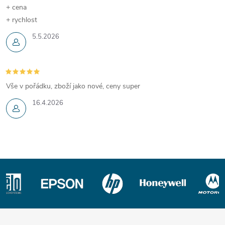
+ cena
+ rychlost
5.5.2026
Vše v pořádku, zboží jako nové, ceny super
16.4.2026
Z