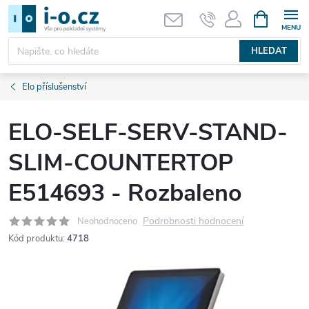
Přejít
NÁKUPNÍ
KOŠÍK
na
obsah
HLEDAT
Elo příslušenství
ELO-SELF-SERV-STAND-
SLIM-COUNTERTOP
E514693 - Rozbaleno
Podrobnosti hodnocení
Neohodnoceno
Kód produktu:
4718