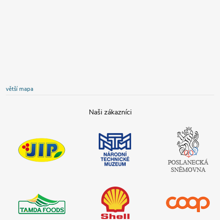
větší mapa
JIP
Národní
Poslanecká
technické
sněmovna
muzeum
České
republiky
Tamda foods
Shell
COOP