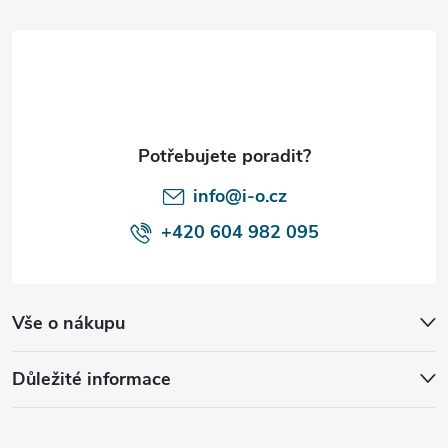
á
p
a
t
í
info@i-o.cz
+420 604 982 095
Vše o nákupu
Důležité informace