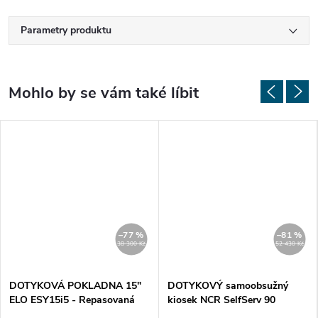
Parametry produktu
–77 %
–81 %
38 300 Kč
52 430 Kč
DOTYKOVÁ POKLADNA 15"
DOTYKOVÝ samoobsužný
ELO ESY15i5 - Repasovaná
kiosek NCR SelfServ 90
(SS90) - repasovaný