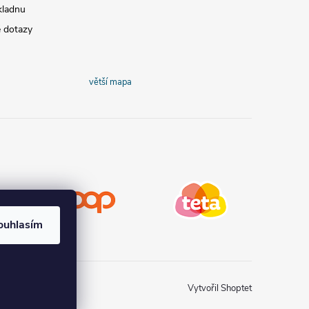
kladnu
é dotazy
větší mapa
COOP
Teta drogerie
ouhlasím
Vytvořil Shoptet