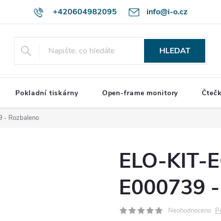
+420604982095
info@i-o.cz
HLEDAT
Pokladní tiskárny
Open-frame monitory
Čteč
- Rozbaleno
ELO-KIT-
E000739 -
P
Neohodnoceno