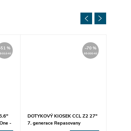
–51 %
–70 %
8 013 Kč
65 000 Kč
.6"
DOTYKOVÝ KIOSEK CCL Z2 27"
DOTYK
One -
7. generace Repasovany
AURES 
Repaso