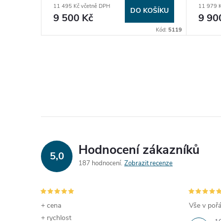
11 495 Kč včetně DPH
11 979 K
KOŠÍKU
DO KOŠÍKU
9 500 Kč
9 90
Kód:
4817
Kód:
5119
Hodnocení zákazníků
5,0
187 hodnocení
Zobrazit recenze
+ cena
Vše v pořá
+ rychlost