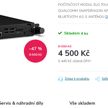
POČÍTAČOVÝ MODUL ELO TOUC
QUALCOMM SNAPDRAGON APQ806
BLUETOOTH 4.0, S ANTÉNOU
D
Skladem
4 ks
8 500 Kč
–47 %
4 500 Kč
8 500 Kč
5 445 Kč včetně DPH
Měrná
cena:
Dotaz k produktu
Sdíl
Servis & náhradní díly
Vše skladem