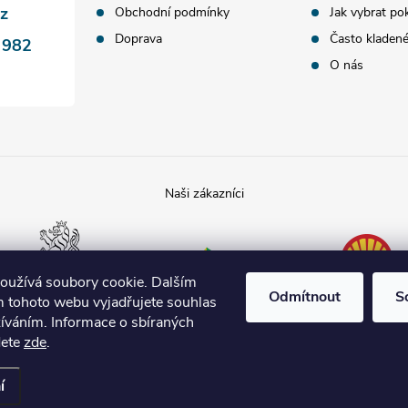
cz
Obchodní podmínky
Jak vybrat po
Doprava
Často kladen
 982
O nás
Poslanecká
Tamda foods
Shell
sněmovna
České
republiky
oužívá soubory cookie. Dalším
Odmítnout
S
 tohoto webu vyjadřujete souhlas
žíváním. Informace o sbíraných
dete
zde
.
avení cookies
í