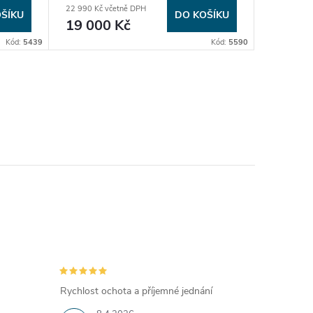
22 990 Kč včetně DPH
10 769 Kč 
ŠÍKU
DO KOŠÍKU
19 000 Kč
8 900
Kód:
5439
Kód:
5590
Rychlost ochota a příjemné jednání