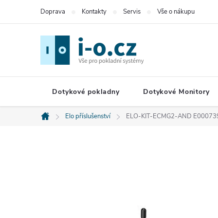
Přejít
Doprava
Kontakty
Servis
Vše o nákupu
na
obsah
Dotykové pokladny
Dotykové Monitory
Elo příslušenství
ELO-KIT-ECMG2-AND E000739 
Domů