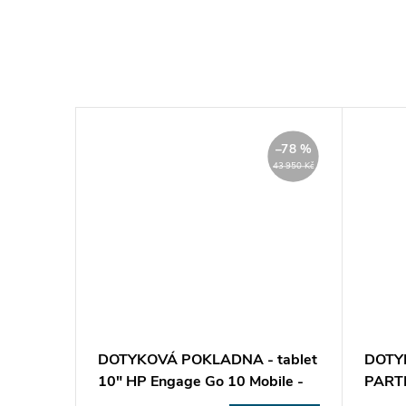
–46 %
–78 %
16 486 Kč
43 950 Kč
15.6"
DOTYKOVÁ POKLADNA - tablet
DOTY
aná
10" HP Engage Go 10 Mobile -
PART
nový
Repas