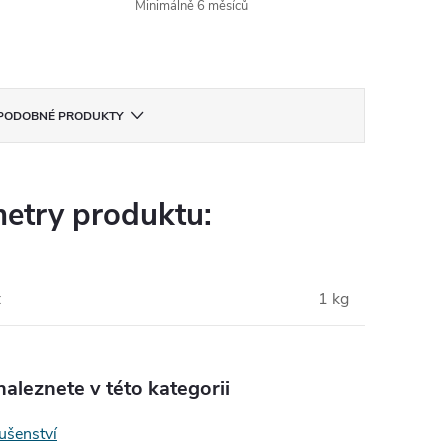
Minimálně 6 měsíců
PODOBNÉ PRODUKTY
etry produktu:
:
1 kg
aleznete v této kategorii
lušenství