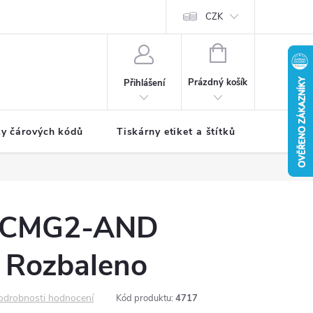
CZK
NÁKUPNÍ
KOŠÍK
Prázdný košík
Přihlášení
ky čárových kódů
Tiskárny etiket a štítků
Periferie
ECMG2-AND
 Rozbaleno
odrobnosti hodnocení
Kód produktu:
4717