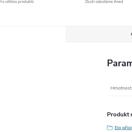
ro většinu produktů
Zboží odesíláme ihned
Param
Hmotnost
Produkt n
Elo přís