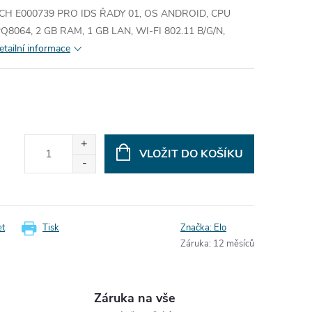
H E000739 PRO IDS ŘADY 01, OS ANDROID, CPU
4, 2 GB RAM, 1 GB LAN, WI-FI 802.11 B/G/N,
etailní informace
VLOŽIT DO KOŠÍKU
et
Tisk
Značka:
Elo
Záruka
:
12 měsíců
Záruka na vše