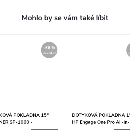
–66 %
29 770 Kč
3
KOVÁ POKLADNA 15"
DOTYKOVÁ POKLADNA 15
NER SP-1060 -
HP Engage One Pro All-in-
ovaná
i3 Nová