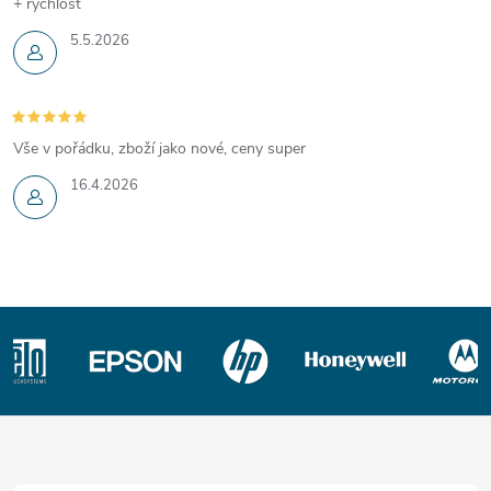
+ rychlost
5.5.2026
Vše v pořádku, zboží jako nové, ceny super
16.4.2026
Z
á