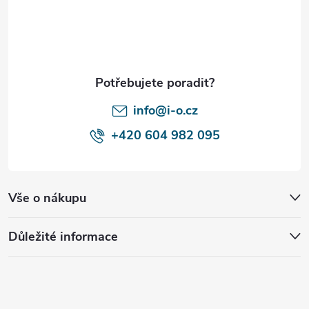
p
a
t
í
info@i-o.cz
+420 604 982 095
Vše o nákupu
Důležité informace