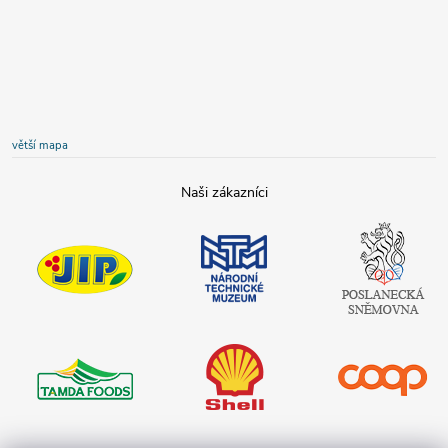
větší mapa
JIP
Národní
Poslanecká
technické
sněmovna
muzeum
České
republiky
Tamda foods
Shell
COOP
Teta drogerie