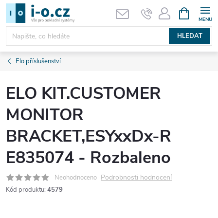
Přejít
NÁKUPNÍ
KOŠÍK
na
obsah
HLEDAT
Elo příslušenství
ELO KIT.CUSTOMER
MONITOR
BRACKET,ESYxxDx-R
E835074 - Rozbaleno
Podrobnosti hodnocení
Neohodnoceno
Kód produktu:
4579