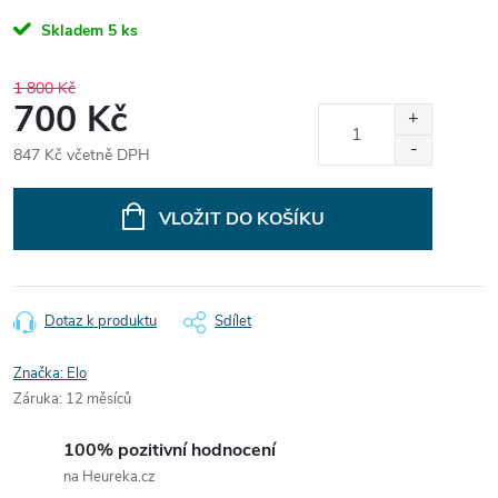
Skladem
5 ks
1 800 Kč
700 Kč
847 Kč včetně DPH
Měrná
cena:
VLOŽIT DO KOŠÍKU
Dotaz k produktu
Sdílet
Značka:
Elo
Záruka
:
12 měsíců
100% pozitivní hodnocení
na Heureka.cz