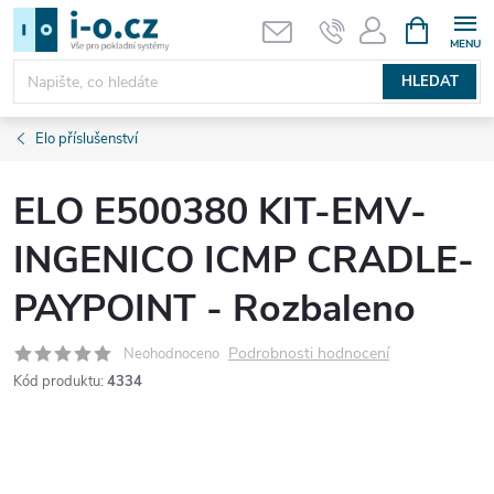
Přejít
NÁKUPNÍ
KOŠÍK
na
obsah
HLEDAT
Elo příslušenství
ELO E500380 KIT-EMV-
INGENICO ICMP CRADLE-
PAYPOINT - Rozbaleno
Podrobnosti hodnocení
Neohodnoceno
Kód produktu:
4334