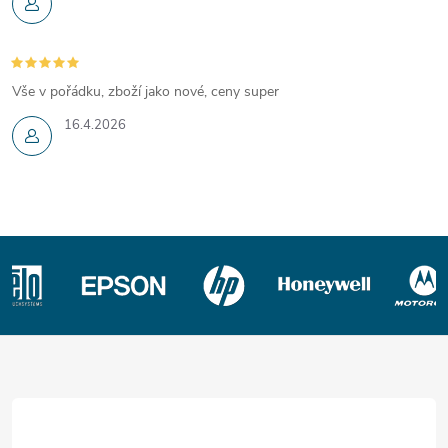
Vše v pořádku, zboží jako nové, ceny super
16.4.2026
Z
á
p