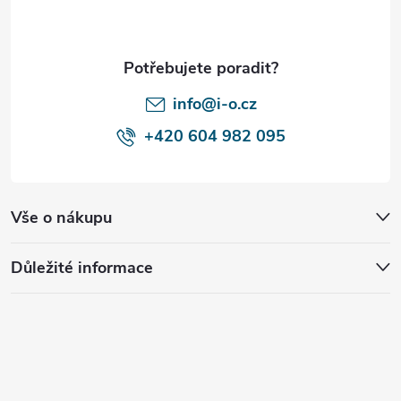
a
t
í
info@i-o.cz
+420 604 982 095
Vše o nákupu
Důležité informace