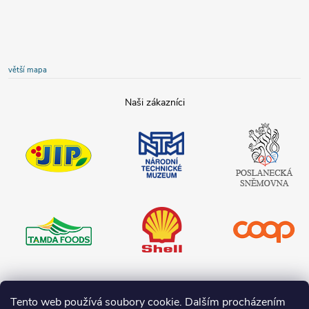
větší mapa
JIP
Národní
Poslanecká
technické
sněmovna
muzeum
České
republiky
Tamda foods
Shell
COOP
Teta drogerie
Tento web používá soubory cookie. Dalším procházením