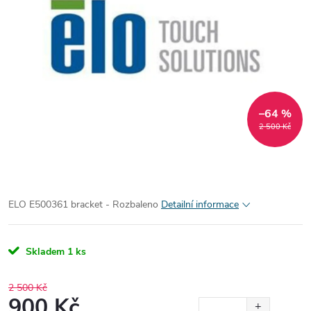
–64 %
2 500 Kč
ELO E500361 bracket - Rozbaleno
Detailní informace
Skladem
1 ks
2 500 Kč
900 Kč