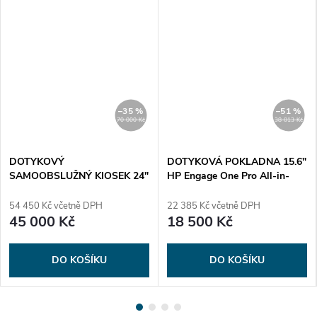
–35 %
–51 %
70 000 Kč
38 013 Kč
DOTYKOVÝ
DOTYKOVÁ POKLADNA 15.6"
SAMOOBSLUŽNÝ KIOSEK 24"
HP Engage One Pro All-in-
Samsung CY-KM24APXEN +
One - i3 Nová
LH24KMC3BGCXEN
54 450 Kč včetně DPH
22 385 Kč včetně DPH
45 000 Kč
18 500 Kč
DO KOŠÍKU
DO KOŠÍKU