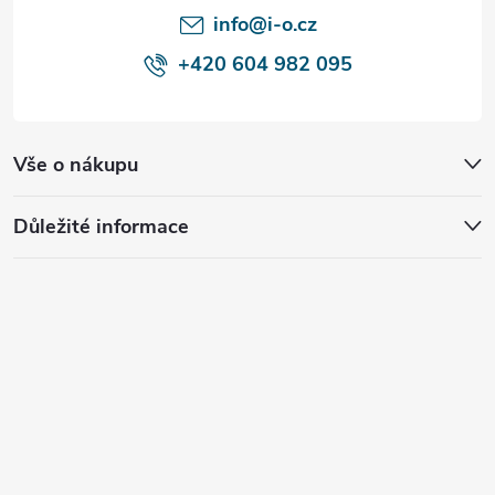
í
info@i-o.cz
+420 604 982 095
Vše o nákupu
Důležité informace