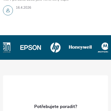
16.4.2026
Z
á
p
a
t