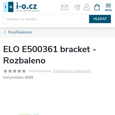
Přejít
NÁKUPNÍ
KOŠÍK
na
obsah
HLEDAT
Elo příslušenství
ELO E500361 bracket -
Rozbaleno
Podrobnosti hodnocení
Neohodnoceno
Kód produktu:
4315