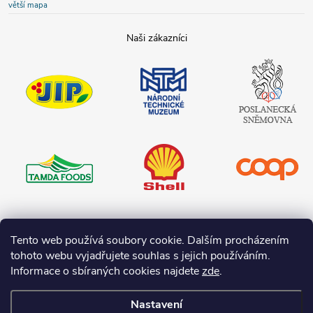
větší mapa
JIP
Národní
Poslanecká
technické
sněmovna
muzeum
České
republiky
Tamda foods
Shell
COOP
Teta drogerie
Tento web používá soubory cookie. Dalším procházením
tohoto webu vyjadřujete souhlas s jejich používáním.
Informace o sbíraných cookies najdete
zde
.
Nastavení