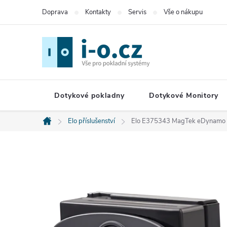
Přejít
Doprava
Kontakty
Servis
Vše o nákupu
na
obsah
Dotykové pokladny
Dotykové Monitory
Elo příslušenství
Elo E375343 MagTek eDynamo 
Domů