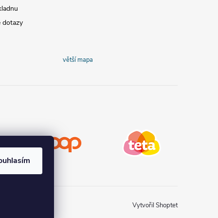
kladnu
é dotazy
větší mapa
COOP
Teta drogerie
ouhlasím
Vytvořil Shoptet