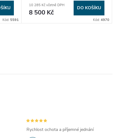
Repaso
10 285 Kč včetně DPH
10 769 Kč 
ŠÍKU
DO KOŠÍKU
8 500 Kč
8 900
Kód:
5591
Kód:
4970
Rychlost ochota a příjemné jednání