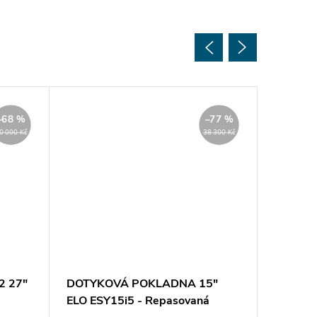
–68 %
–77 %
0 000 Kč
38 300 Kč
2 27"
DOTYKOVÁ POKLADNA 15"
DOTYK
ELO ESY15i5 - Repasovaná
AURES 