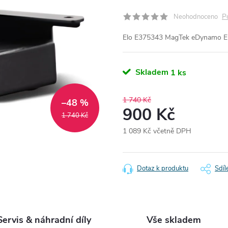
P
Neohodnoceno
Elo E375343 MagTek eDynamo E
Skladem
1 ks
1 740 Kč
–48 %
900 Kč
1 740 Kč
1 089 Kč včetně DPH
Měrná
cena:
Dotaz k produktu
Sdíl
Servis & náhradní díly
Vše skladem