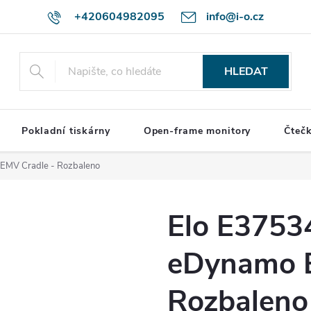
+420604982095
info@i-o.cz
HLEDAT
Pokladní tiskárny
Open-frame monitory
Čteč
EMV Cradle - Rozbaleno
Elo E3753
eDynamo E
Rozbaleno