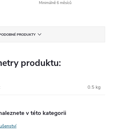
Minimálně 6 měsíců
PODOBNÉ PRODUKTY
etry produktu:
:
0.5 kg
aleznete v této kategorii
lušenství