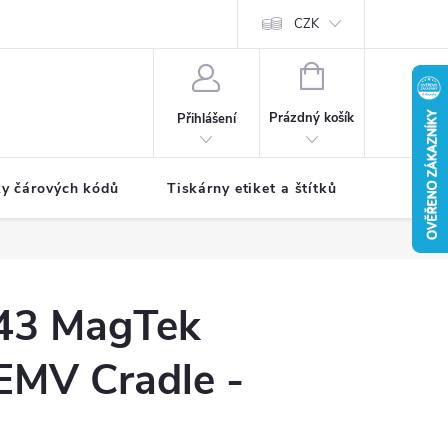
CZK
NÁKUPNÍ
KOŠÍK
Prázdný košík
Přihlášení
ky čárových kódů
Tiskárny etiket a štítků
Periferie
43 MagTek
MV Cradle -