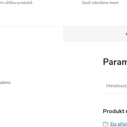
ro většinu produktů
Zboží odesíláme ihned
Param
aleno
Hmotnost
Produkt n
Elo přís