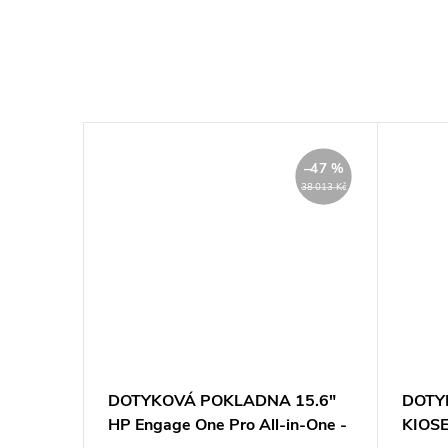
–81 %
–47 %
52 430 Kč
38 013 Kč
 kiosek
DOTYKOVÁ POKLADNA 15.6"
DOTY
-
HP Engage One Pro All-in-One -
KIOSE