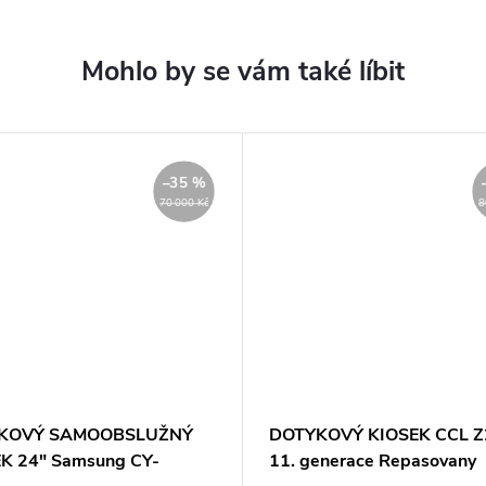
–35 %
70 000 Kč
8
KOVÝ SAMOOBSLUŽNÝ
DOTYKOVÝ KIOSEK CCL Z
K 24" Samsung CY-
11. generace Repasovany