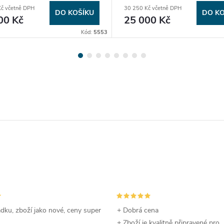
APXEN +
č včetně DPH
30 250 Kč včetně DPH
KMC3BGCXEN
DO KOŠÍKU
DO KO
00 Kč
25 000 Kč
Kód:
5553
dku, zboží jako nové, ceny super
+ Dobrá cena
+ Zboží je kvalitně připravené pro