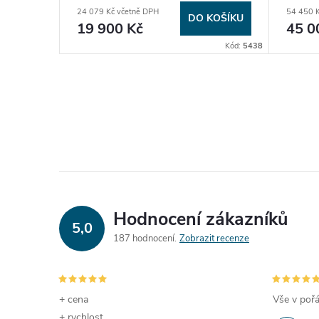
i5 Nová
KM24
24 079 Kč včetně DPH
54 450 K
LH24
KOŠÍKU
DO KOŠÍKU
19 900 Kč
45 0
Kód:
5205
Kód:
5438
Hodnocení zákazníků
5,0
187 hodnocení
Zobrazit recenze
+ cena
Vše v pořá
+ rychlost