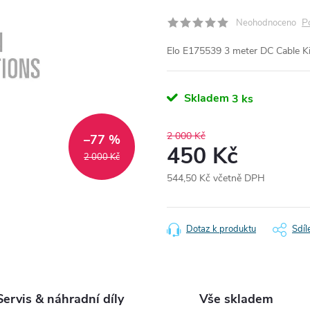
P
Neohodnoceno
Elo E175539 3 meter DC Cable Ki
Skladem
3 ks
2 000 Kč
–77 %
450 Kč
2 000 Kč
544,50 Kč včetně DPH
Měrná
cena:
Dotaz k produktu
Sdíl
Servis & náhradní díly
Vše skladem