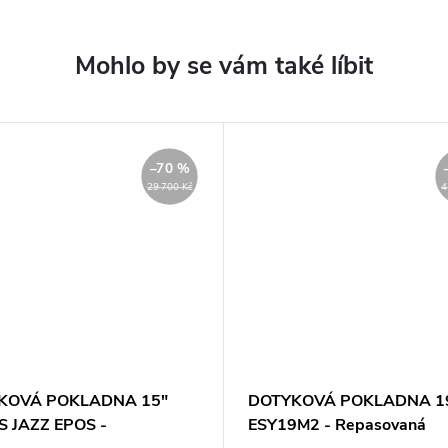
–70 %
29 700 Kč
4
KOVÁ POKLADNA 15"
DOTYKOVÁ POKLADNA 19
 JAZZ EPOS -
ESY19M2 - Repasovaná