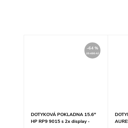
–78 %
–64 %
43 950 Kč
26 486 Kč
 tablet
DOTYKOVÁ POKLADNA 15.6"
DOTY
bile -
HP RP9 9015 s 2x display -
AURES