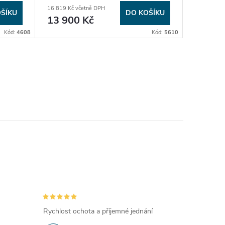
i3 Repasovana
i3 Nová
16 819 Kč včetně DPH
22 385 Kč 
ŠÍKU
DO KOŠÍKU
13 900 Kč
18 50
Kód:
4608
Kód:
5610
Rychlost ochota a příjemné jednání