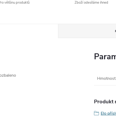
ro většinu produktů
Zboží odesíláme ihned
Param
Rozbaleno
Hmotnost
Produkt n
Elo přís