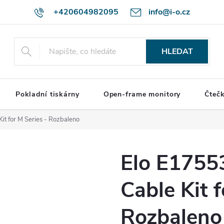
+420604982095
info@i-o.cz
HLEDAT
Pokladní tiskárny
Open-frame monitory
Čteč
it for M Series - Rozbaleno
Elo E1755
Cable Kit f
Rozbaleno