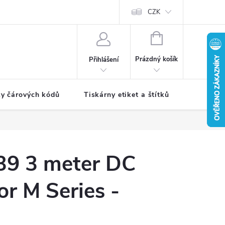
CZK
NÁKUPNÍ
KOŠÍK
Prázdný košík
Přihlášení
ky čárových kódů
Tiskárny etiket a štítků
Periferie
39 3 meter DC
or M Series -