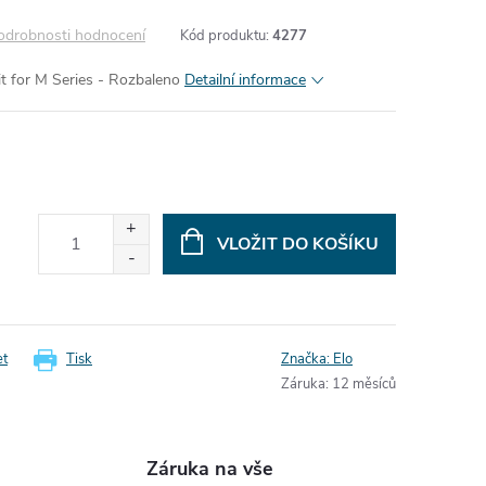
odrobnosti hodnocení
Kód produktu:
4277
t for M Series - Rozbaleno
Detailní informace
VLOŽIT DO KOŠÍKU
et
Tisk
Značka:
Elo
Záruka
:
12 měsíců
Záruka na vše