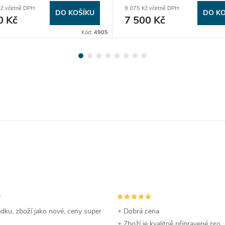
ovaná
č včetně DPH
9 075 Kč včetně DPH
DO KOŠÍKU
DO KO
0 Kč
7 500 Kč
Kód:
4905
dku, zboží jako nové, ceny super
+ Dobrá cena
+ Zboží je kvalitně připravené pro