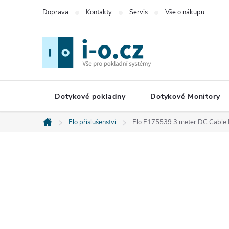
Přejít
Doprava
Kontakty
Servis
Vše o nákupu
na
obsah
Dotykové pokladny
Dotykové Monitory
Elo příslušenství
Elo E175539 3 meter DC Cable K
Domů