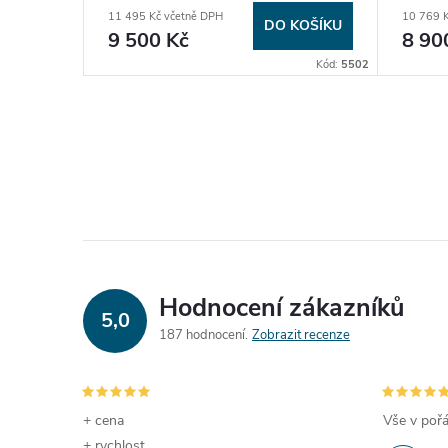
Repasovaná
Repas
11 495 Kč včetně DPH
10 769 K
KOŠÍKU
DO KOŠÍKU
9 500 Kč
8 90
Kód:
5119
Kód:
5502
Hodnocení zákazníků
5,0
187 hodnocení
Zobrazit recenze
+ cena
Vše v pořá
+ rychlost