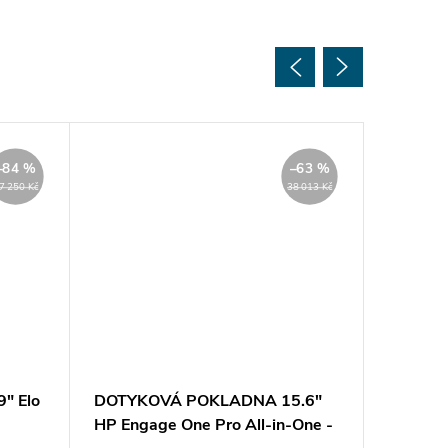
–84 %
–63 %
7 250 Kč
38 013 Kč
" Elo
DOTYKOVÁ POKLADNA 15.6"
DOTYKO
HP Engage One Pro All-in-One -
HP Enga