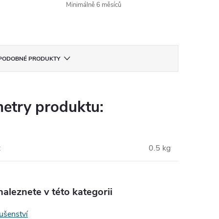
Minimálně 6 měsíců
PODOBNÉ PRODUKTY
etry produktu:
:
0.5 kg
aleznete v této kategorii
lušenství