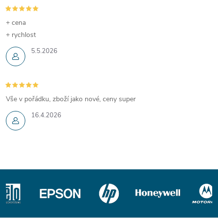
+ cena
+ rychlost
5.5.2026
Vše v pořádku, zboží jako nové, ceny super
16.4.2026
Z