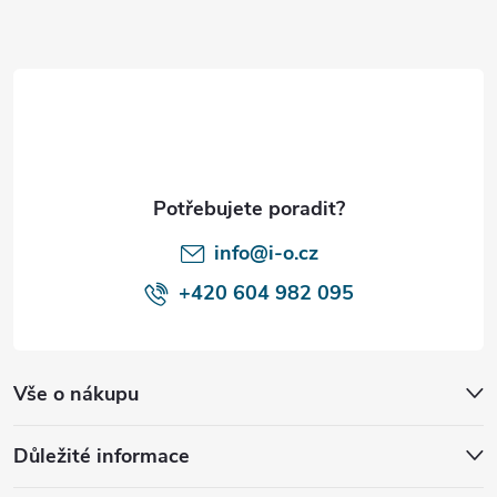
á
p
a
t
í
info@i-o.cz
+420 604 982 095
Vše o nákupu
Důležité informace