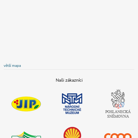
větší mapa
JIP
Národní
Poslanecká
technické
sněmovna
muzeum
České
republiky
Tamda foods
Shell
COOP