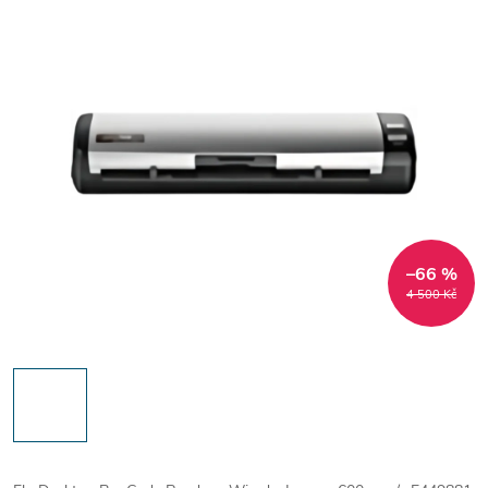
–66 %
4 500 Kč