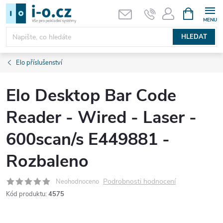
Přejít
NÁKUPNÍ
KOŠÍK
na
obsah
HLEDAT
Elo příslušenství
Elo Desktop Bar Code
Reader - Wired - Laser -
600scan/s E449881 -
Rozbaleno
Podrobnosti hodnocení
Neohodnoceno
Kód produktu:
4575