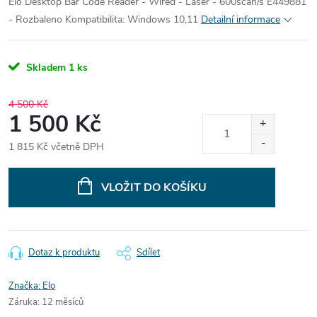
Elo Desktop Bar Code Reader - Wired - Laser - 600scan/s E449881
- Rozbaleno
Kompatibilita:
Windows 10,11
Detailní informace
Skladem
1 ks
4 500 Kč
1 500 Kč
1 815 Kč včetně DPH
Měrná
cena:
VLOŽIT DO KOŠÍKU
Dotaz k produktu
Sdílet
Značka:
Elo
Záruka
:
12 měsíců