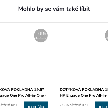
–46 %
38 013 Kč
3
KOVÁ POKLADNA 19,5"
DOTYKOVÁ POKLADNA 15
gage One Pro All-in-One -
HP Engage One Pro All-in-
vá
i3 Nová
č včetně DPH
22 385 Kč včetně DPH
DO KOŠÍKU
DO KO