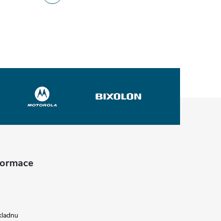
nformace
kladnu