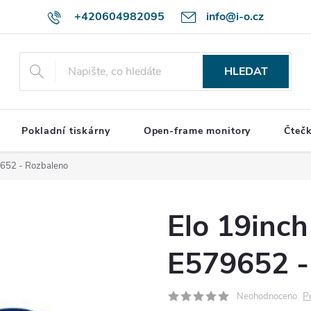
+420604982095
info@i-o.cz
HLEDAT
Pokladní tiskárny
Open-frame monitory
Čteč
9652 - Rozbaleno
Elo 19inch
E579652 -
P
Neohodnoceno