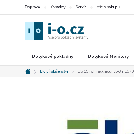
Přejít
Doprava
Kontakty
Servis
Vše o nákupu
na
obsah
Dotykové pokladny
Dotykové Monitory
Elo příslušenství
Elo 19inch rackmount bkt r E57
Domů