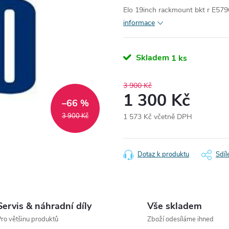
Elo 19inch rackmount bkt r E57
informace
Skladem
1 ks
3 900 Kč
1 300 Kč
–66 %
3 900 Kč
1 573 Kč včetně DPH
Měrná
cena:
Dotaz k produktu
Sdíl
Servis & náhradní díly
Vše skladem
ro většinu produktů
Zboží odesíláme ihned