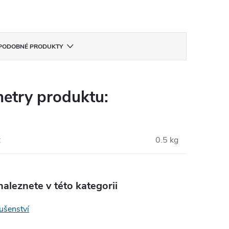
PODOBNÉ PRODUKTY
etry produktu:
:
0.5 kg
aleznete v této kategorii
lušenství