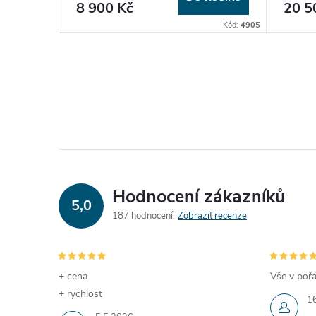
8 900 Kč
20 5
Kód:
5553
Kód:
4905
Hodnocení zákazníků
5,0
187 hodnocení
Zobrazit recenze
+ cena
Vše v pořá
+ rychlost
1