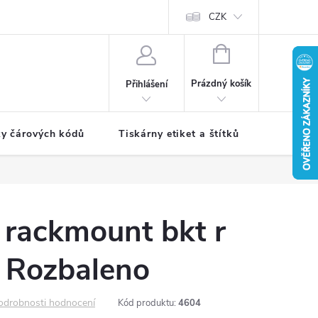
CZK
NÁKUPNÍ
KOŠÍK
Prázdný košík
Přihlášení
ky čárových kódů
Tiskárny etiket a štítků
Periferie
 rackmount bkt r
 Rozbaleno
odrobnosti hodnocení
Kód produktu:
4604