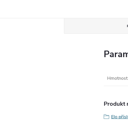
Param
Hmotnost
Produkt n
Elo přís