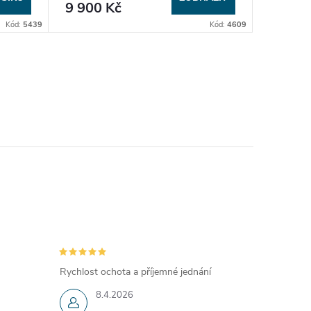
9 900 Kč
13 90
Kód:
5439
Kód:
4609
Rychlost ochota a příjemné jednání
8.4.2026