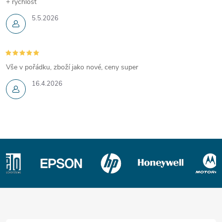
+ rychlost
5.5.2026
Vše v pořádku, zboží jako nové, ceny super
16.4.2026
Z
á