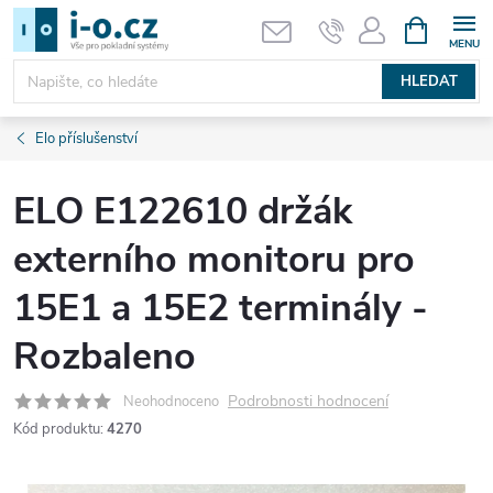
Přejít
NÁKUPNÍ
KOŠÍK
na
obsah
HLEDAT
Elo příslušenství
ELO E122610 držák
externího monitoru pro
15E1 a 15E2 terminály -
Rozbaleno
Podrobnosti hodnocení
Neohodnoceno
Kód produktu:
4270