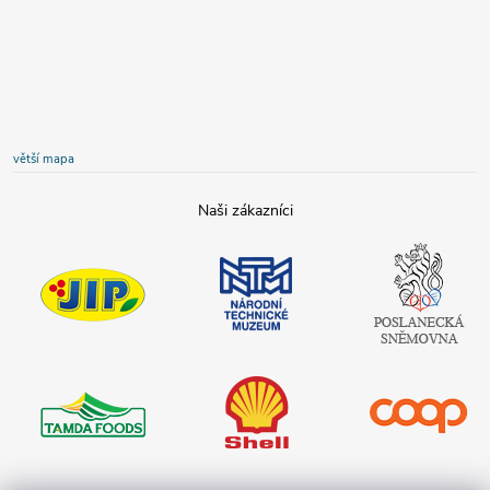
větší mapa
JIP
Národní
Poslanecká
technické
sněmovna
muzeum
České
republiky
Tamda foods
Shell
COOP
Teta drogerie