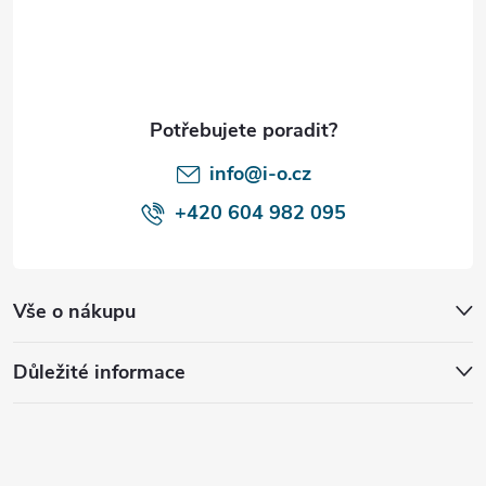
p
a
t
í
info@i-o.cz
+420 604 982 095
Vše o nákupu
Důležité informace