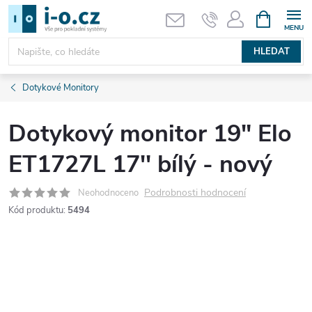
Přejít
NÁKUPNÍ
KOŠÍK
na
obsah
HLEDAT
Dotykové Monitory
Dotykový monitor 19" Elo
ET1727L 17'' bílý - nový
Podrobnosti hodnocení
Neohodnoceno
Kód produktu:
5494