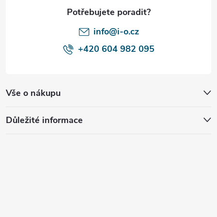
t
í
info@i-o.cz
+420 604 982 095
Vše o nákupu
Důležité informace