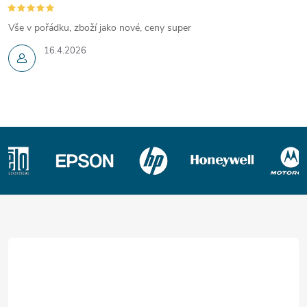
Vše v pořádku, zboží jako nové, ceny super
16.4.2026
Z
á
p
a