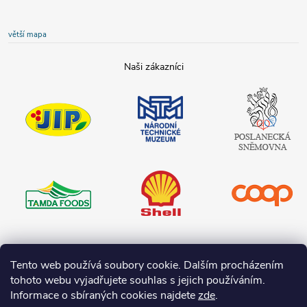
větší mapa
JIP
Národní
Poslanecká
technické
sněmovna
muzeum
České
republiky
Tamda foods
Shell
COOP
Teta drogerie
Tento web používá soubory cookie. Dalším procházením
tohoto webu vyjadřujete souhlas s jejich používáním.
Informace o sbíraných cookies najdete
zde
.