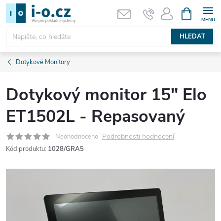
Přejít
NÁKUPNÍ
KOŠÍK
na
obsah
HLEDAT
Dotykové Monitory
Dotykový monitor 15" Elo
ET1502L - Repasovaný
Podrobnosti hodnocení
Neohodnoceno
Kód produktu:
1028/GRA5