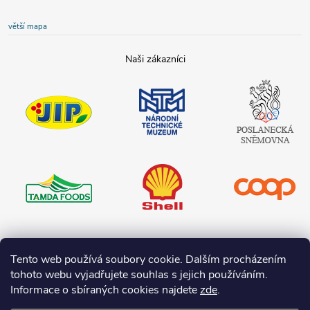
větší mapa
JIP
Národní
Poslanecká
technické
sněmovna
muzeum
České
republiky
Tamda foods
Shell
COOP
Teta drogerie
Tento web používá soubory cookie. Dalším procházením
tohoto webu vyjadřujete souhlas s jejich používáním.
Informace o sbíraných cookies najdete
zde
.