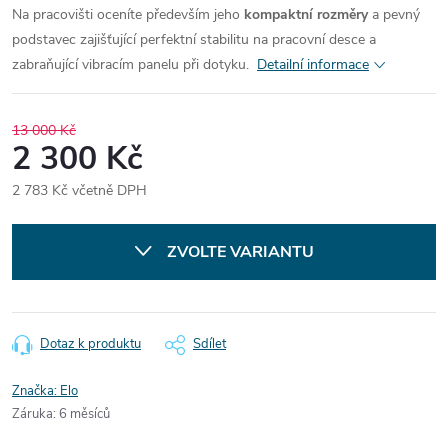
Na pracovišti oceníte především jeho
kompaktní rozměry
a pevný
podstavec zajišťující perfektní stabilitu na pracovní desce a
zabraňující vibracím panelu při dotyku.
Detailní informace
13 000 Kč
2 300 Kč
2 783 Kč včetně DPH
Měrná
cena:
ZVOLTE VARIANTU
Dotaz k produktu
Sdílet
Značka:
Elo
Záruka
:
6 měsíců