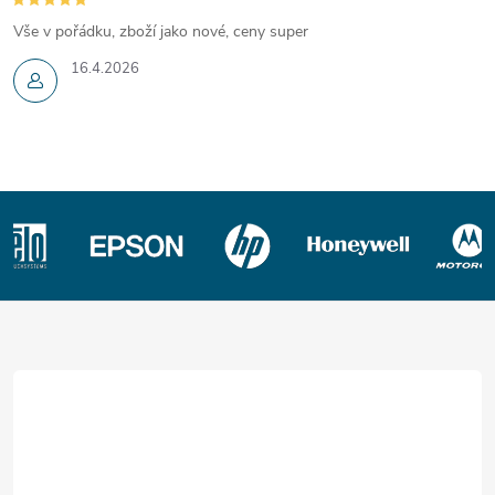
Vše v pořádku, zboží jako nové, ceny super
16.4.2026
Z
á
p
a