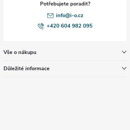
t
í
info@i-o.cz
+420 604 982 095
Vše o nákupu
Důležité informace