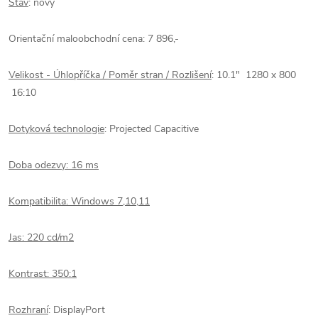
Stav
: nový
Orientační maloobchodní cena:
7 896,-
Velikost - Úhlopříčka / Poměr stran / Rozlišení
: 10.1"
1280 x 800
16:10
Dotyková technologie
:
Projected Capacitive
Doba odezvy: 16 ms
Kompatibilita:
Windows 7,10,11
Jas: 220 cd/m2
Kontrast: 350:1
Rozhraní
:
DisplayPort