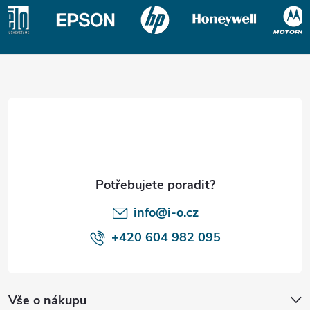
Z
á
p
a
t
í
info@i-o.cz
+420 604 982 095
Vše o nákupu