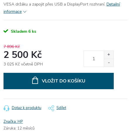
VESA držáku a zapojit přes USB a DisplayPort rozhraní.
Detailní
informace
Skladem
6 ks
7 896 Kč
2 500 Kč
3 025 Kč včetně DPH
Měrná
cena:
VLOŽIT DO KOŠÍKU
Dotaz k produktu
Sdílet
Značka:
HP
Záruka
:
12 měsíců