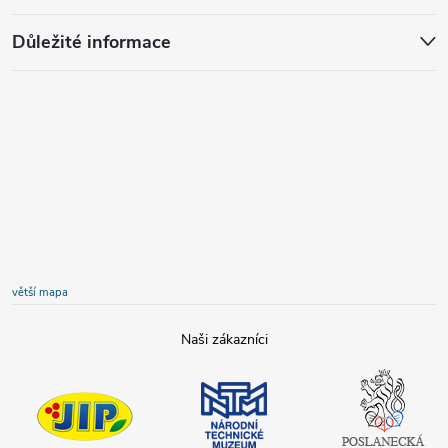
Důležité informace
větší mapa
JIP
Národní
Poslanecká
technické
sněmovna
muzeum
České
republiky