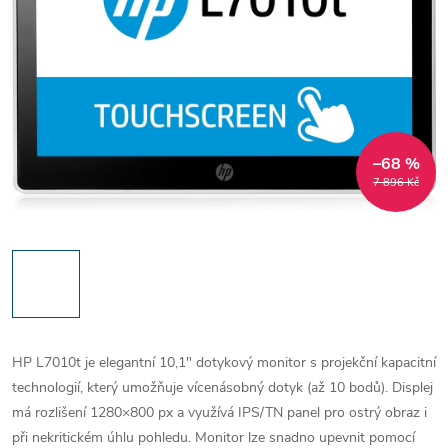
–68 %
7 896 Kč
HP L7010t je elegantní 10,1″ dotykový monitor s projekční kapacitní
technologií, který umožňuje vícenásobný dotyk (až 10 bodů).
Displej
má rozlišení 1280×800 px a využívá IPS/TN panel pro ostrý obraz i
při nekritickém úhlu pohledu.
Monitor lze snadno upevnit pomocí