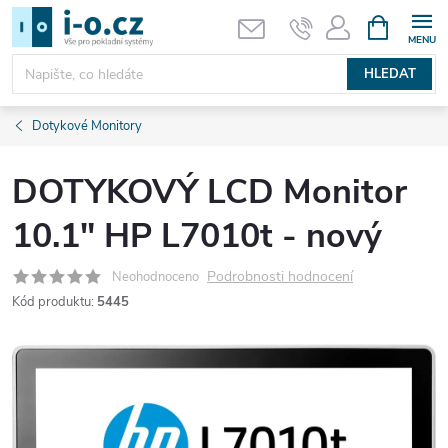
Přejít
NÁKUPNÍ
KOŠÍK
na
obsah
HLEDAT
Dotykové Monitory
DOTYKOVÝ LCD Monitor
10.1" HP L7010t - nový
Podrobnosti hodnocení
Neohodnoceno
Kód produktu:
5445