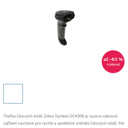
až –83 %
7 200 Kč
Čtečka čárových kódů Zebra Symbol DS4308 je vysoce výkonné
zařízení navržené pro rychlé a spolehlivé snímání čárových kódů. Má