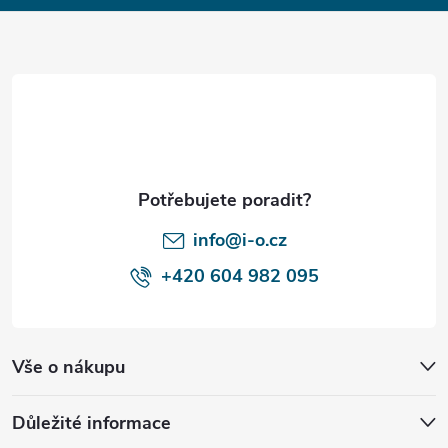
á
p
a
t
í
info@i-o.cz
+420 604 982 095
Vše o nákupu
Důležité informace