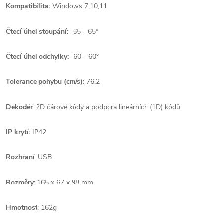
Kompatibilita:
Windows 7,10,11
Čtecí úhel stoupání:
-65 - 65°
Čtecí úhel odchylky:
-60 - 60°
Tolerance pohybu (cm/s)
: 76,2
Dekodér
: 2D čárové kódy a p
odpora lineárních (1D) kódů
IP krytí:
IP42
Rozhraní
: USB
Rozměry
: 165 x 67 x 98 mm
Hmotnost
: 162g