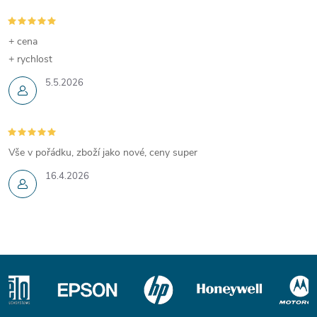
+ cena
+ rychlost
5.5.2026
Vše v pořádku, zboží jako nové, ceny super
16.4.2026
Z