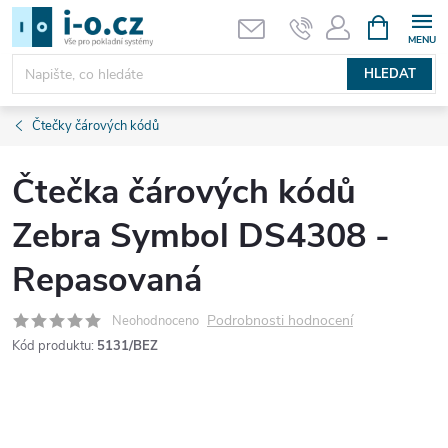
Přejít
NÁKUPNÍ
KOŠÍK
na
obsah
HLEDAT
Čtečky čárových kódů
Čtečka čárových kódů
Zebra Symbol DS4308 -
Repasovaná
Podrobnosti hodnocení
Neohodnoceno
Kód produktu:
5131/BEZ