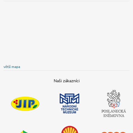
větší mapa
JIP
Národní
Poslanecká
technické
sněmovna
muzeum
České
republiky
Tamda foods
Shell
COOP